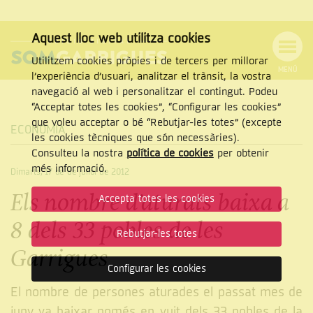
Aquest lloc web utilitza cookies
Utilitzem cookies pròpies i de tercers per millorar
MENÚ
l’experiència d’usuari, analitzar el trànsit, la vostra
MENÚ
Cercar
navegació al web i personalitzar el contingut. Podeu
DE
NAVEGACIÓ
Tanca
“Acceptar totes les cookies”, “Configurar les cookies”
que voleu acceptar o bé “Rebutjar-les totes” (excepte
ECONOMIA
les cookies tècniques que són necessàries).
Consulteu la nostra
política de cookies
per obtenir
CERCAR
més informació.
Dimarts, 17 de de juliol de 2012
Els nombre d’aturats baixa a
Accepta totes les cookies
8 dels 33 pobles de les
Rebutjar-les totes
Garrigues
Configurar les cookies
El nombre de persones aturades el passat mes de
juny va baixar només en vuit dels 33 pobles de la