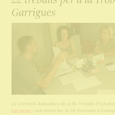
Garrigues
La Comissió Avaluadora de la 9a Trobada d’Estudio
Garrigues
i que tindrà lloc el 26 d’octubre a Fulled