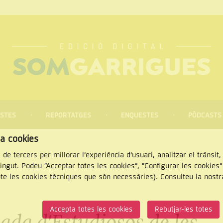
STES
REPORTATGES
ENQUESTES
PÒDCASTS
za cookies
 de tercers per millorar l’experiència d’usuari, analitzar el trànsit
tingut. Podeu “Acceptar totes les cookies”, “Configurar les cookies
pte les cookies tècniques que són necessàries). Consulteu la nost
CERCAR
Accepta totes les cookies
Rebutjar-les totes
bada d'Estudiosos de les