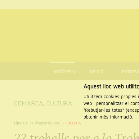
MENÚ
DE
NOTÍCIES
OPINIÓ
ENTREVI
NAVEGACIÓ
Cercar
Aquest lloc web utilit
Utilitzem cookies pròpies i
COMARCA
,
CULTURA
web i personalitzar el con
“Rebutjar-les totes” (exce
obtenir més informació.
Dijous, 8 de d’agost de 2013
-
FULLEDA
22 treballs per a la Tro