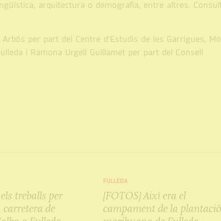
güística, arquitectura o demografia, entre altres. Consult
 Arbós per part del Centre d’Estudis de les Garrigues, M
ulleda i Ramona Urgell Guillamet per part del Consell
FULLEDA
ls treballs per
[FOTOS] Així era el
 carretera de
campament de la plantació