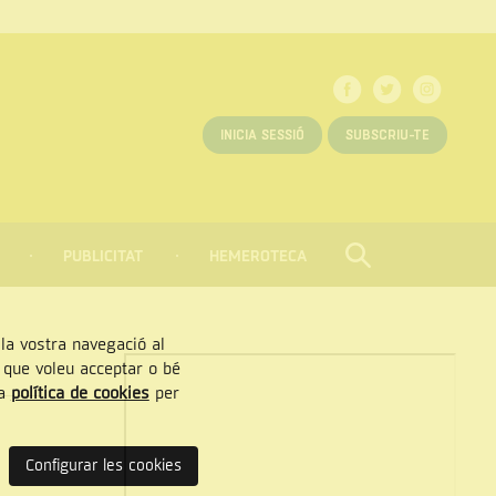
INICIA SESSIÓ
SUBSCRIU-TE
PUBLICITAT
HEMEROTECA
CERCAR
Tancar
, la vostra navegació al
” que voleu acceptar o bé
ra
política de cookies
per
Configurar les cookies