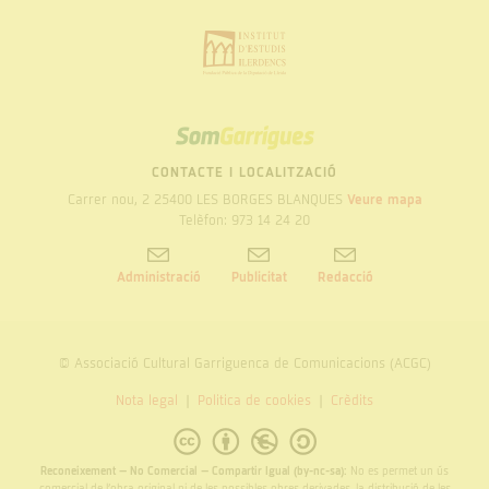
SOM
GARRIGUES
CONTACTE I LOCALITZACIÓ
Carrer nou, 2 25400 LES BORGES BLANQUES
Veure mapa
Telèfon: 973 14 24 20
Administració
Publicitat
Redacció
© Associació Cultural Garriguenca de Comunicacions (ACGC)
Nota legal
Politica de cookies
Crèdits
Reconeixement – No Comercial – Compartir Igual (by-nc-sa):
No es permet un ús
comercial de l’obra original ni de les possibles obres derivades, la distribució de les