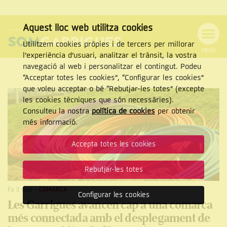
Aquest lloc web utilitza cookies
Utilitzem cookies pròpies i de tercers per millorar
MENÚ
l’experiència d’usuari, analitzar el trànsit, la vostra
MENÚ
Cercar
navegació al web i personalitzar el contingut. Podeu
DE
NAVEGACIÓ
Tanca
“Acceptar totes les cookies”, “Configurar les cookies”
que voleu acceptar o bé “Rebutjar-les totes” (excepte
les cookies tècniques que són necessàries).
Consulteu la nostra
política de cookies
per obtenir
CERCAR
més informació.
Accepta totes les cookies
Rebutjar-les totes
Fa 3 dies
-
COMARCA
Configurar les cookies
Les Garrigues avancen cap a una comarca
més connectada amb el desplegament de