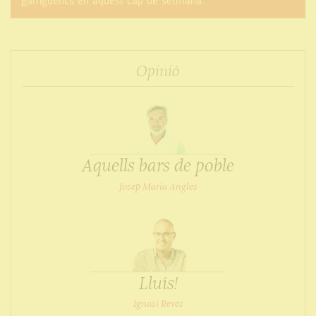
garriguencs en aquest cap de setmana.
Opinió
Aquells bars de poble
Josep Maria Anglès
Lluís!
Ignasi Revés