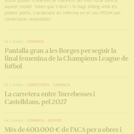
Dotze pobles s'uneixen al manifest del món local contra
aquest model. Volen que s'aturi i hi hagi diàleg amb els
pobles petits. Llardecans es referma en el seu POUM per
condicionar renovables.
Fa 2 mesos
-
COMARCA
Pantalla gran a les Borges per seguir la
final femenina de la Champions League de
futbol
Fa 2 mesos
-
CARRETERES
-
COMARCA
La carretera entre Torrebesses i
Castelldans, pel 2027
Fa 2 mesos
-
COMARCA
-
SERVEIS
Més de 600.000 € de l’ACA per a obres i