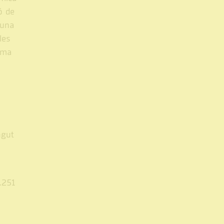
ó de
 una
les
ema
ngut
.251