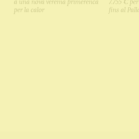
a una nova verema primerenca
7.755 € per
per la calor
fins al Pall