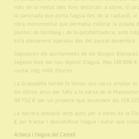
més de la meitat dels fons destinats a obres. El pro
la canonada que porta l'aigua des de la captació, al r
obra monumental que permetia millorar la pujada de 
plantes de bombeig i de la potabilitzadora, amb l'o
està plenament operatiu des del passat desembre.
Segueixen els ajuntaments de les Borges Blanques i 
segona fase del nou dipòsit d'aigua. Rep 148.888 €
costat mig milió d'euros.
La Granadella també fa temps que cerca ampliar el 
els últims anys per talls a la xarxa de la Mancomun
98.752 € per un projecte que ascendeix als 158.321
La darrera població amb ajuts per a obres és la Flor
€ per tractar i descalcificar l'aigua i evitar que cris
Arbeca i l'aigua del Castell