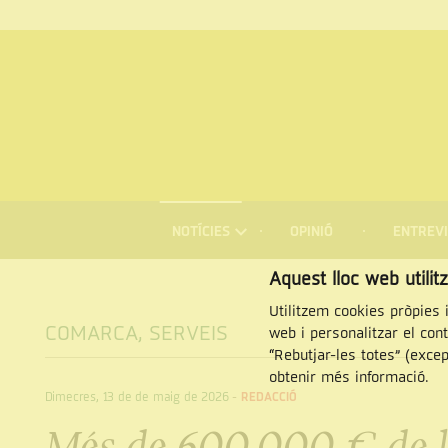
MENÚ
DE
NOTÍCIES
OPINIÓ
ENTREVI
NAVEGACIÓ
Cercar
Aquest lloc web utilit
Utilitzem cookies pròpies i
COMARCA
,
SERVEIS
web i personalitzar el con
“Rebutjar-les totes” (exce
obtenir més informació.
Dimecres, 13 de de maig de 2026
-
REDACCIÓ
Més de 600.000 € de l’