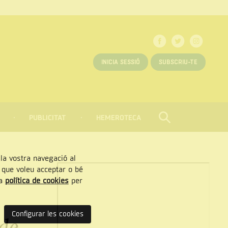
INICIA SESSIÓ
SUBSCRIU-TE
PUBLICITAT
HEMEROTECA
CERCAR
Tancar
, la vostra navegació al
” que voleu acceptar o bé
ra
política de cookies
per
Configurar les cookies
 de