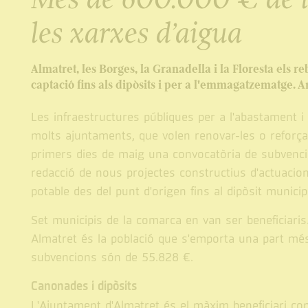
les xarxes d’aigua
Almatret, les Borges, la Granadella i la Floresta els r
captació fins als dipòsits i per a l'emmagatzematge. A
Les infraestructures públiques per a l'abastament
molts ajuntaments, que volen renovar-les o reforçar
primers dies de maig una convocatòria de subvencio
redacció de nous projectes constructius d'actuacions 
potable des del punt d'origen fins al dipòsit municip
Set municipis de la comarca en van ser beneficiaris
Almatret és la població que s'emporta una part més 
subvencions són de 55.828 €.
Canonades i dipòsits
L'Ajuntament d'Almatret és el màxim beneficiari co