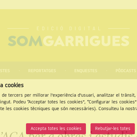
STES
REPORTATGES
ENQUESTES
PÒDCASTS
za cookies
 de tercers per millorar l’experiència d’usuari, analitzar el trànsit
tingut. Podeu “Acceptar totes les cookies”, “Configurar les cookies
pte les cookies tècniques que són necessàries). Consulteu la nost
CERCAR
Accepta totes les cookies
Rebutjar-les totes
ACA per a obres i estudis