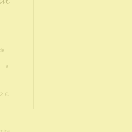
s.
de
i la
2 €.
 mica