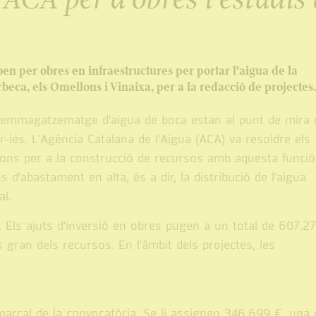
eben per obres en infraestructures per portar l'aigua de la
rbeca, els Omellons i Vinaixa, per a la redacció de projecte
 i emmagatzematge d'aigua de boca estan al punt de mira 
-les. L'Agència Catalana de l'Aigua (ACA) va resoldre els
ns per a la construcció de recursos amb aquesta funció 
d'abastament en alta, és a dir, la distribució de l'aigua
al.
. Els ajuts d'inversió en obres pugen a un total de 607.27
gran dels recursos. En l'àmbit dels projectes, les
marcal de la convocatòria. Se li assignen 346.699 €, una