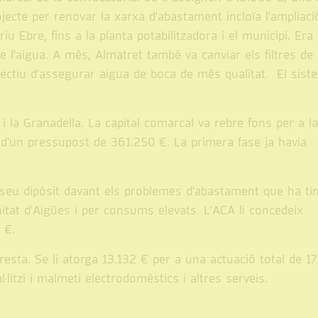
jecte per renovar la xarxa d'abastament incloïa l'ampliaci
iu Ebre, fins a la planta potabilitzadora i el municipi. Era
l'aigua. A més, Almatret també va canviar els filtres de 
bjectiu d'assegurar aigua de boca de més qualitat. El sist
la Granadella. La capital comarcal va rebre fons per a la
 d'un pressupost de 361.250 €. La primera fase ja havia
seu dipòsit davant els problemes d'abastament que ha ti
itat d'Aigües i per consums elevats. L'ACA li concedeix
 €.
esta. Se li atorga 13.132 € per a una actuació total de 17
tal·litzi i malmeti electrodomèstics i altres serveis.