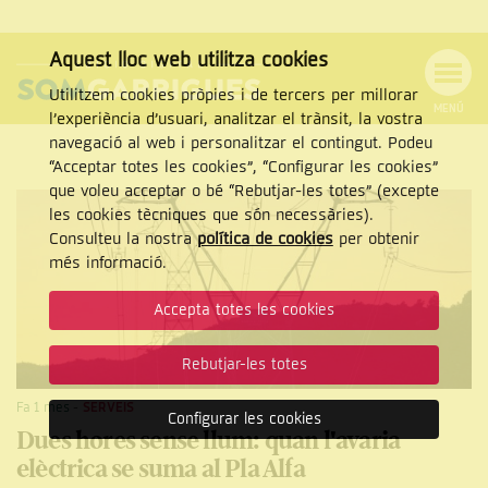
Aquest lloc web utilitza cookies
Utilitzem cookies pròpies i de tercers per millorar
MENÚ
l’experiència d’usuari, analitzar el trànsit, la vostra
MENÚ
Cercar
navegació al web i personalitzar el contingut. Podeu
DE
NAVEGACIÓ
Tanca
“Acceptar totes les cookies”, “Configurar les cookies”
que voleu acceptar o bé “Rebutjar-les totes” (excepte
les cookies tècniques que són necessàries).
Consulteu la nostra
política de cookies
per obtenir
CERCAR
més informació.
Accepta totes les cookies
Rebutjar-les totes
Fa 1 mes
-
SERVEIS
Configurar les cookies
Dues hores sense llum: quan l'avaria
elèctrica se suma al Pla Alfa