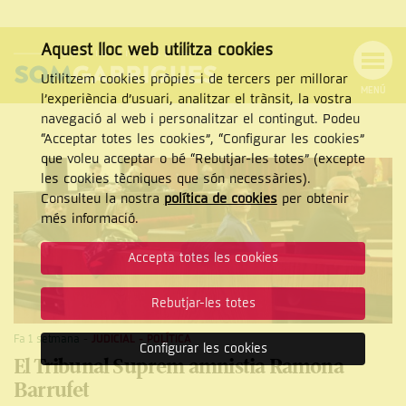
Aquest lloc web utilitza cookies
Utilitzem cookies pròpies i de tercers per millorar
MENÚ
l’experiència d’usuari, analitzar el trànsit, la vostra
MENÚ
Cercar
navegació al web i personalitzar el contingut. Podeu
DE
NAVEGACIÓ
Tanca
“Acceptar totes les cookies”, “Configurar les cookies”
que voleu acceptar o bé “Rebutjar-les totes” (excepte
les cookies tècniques que són necessàries).
Consulteu la nostra
política de cookies
per obtenir
CERCAR
més informació.
Accepta totes les cookies
Rebutjar-les totes
Fa 1 setmana
-
JUDICIAL
-
POLÍTICA
Configurar les cookies
El Tribunal Suprem amnistia Ramona
Barrufet