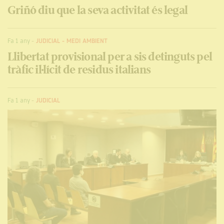
Griñó diu que la seva activitat és legal
Fa 1 any
-
JUDICIAL
-
MEDI AMBIENT
Llibertat provisional per a sis detinguts pel
tràfic il·lícit de residus italians
Fa 1 any
-
JUDICIAL