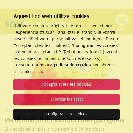
Aquest lloc web utilitza cookies
Utilitzem cookies pròpies i de tercers per millorar
MENÚ
l’experiència d’usuari, analitzar el trànsit, la vostra
MENÚ
Cercar
navegació al web i personalitzar el contingut. Podeu
DE
NAVEGACIÓ
Tanca
“Acceptar totes les cookies”, “Configurar les cookies”
que voleu acceptar o bé “Rebutjar-les totes” (excepte
les cookies tècniques que són necessàries).
Consulteu la nostra
política de cookies
per obtenir
CERCAR
més informació.
Accepta totes les cookies
Rebutjar-les totes
Fa 1 mes
-
MEDI AMBIENT
Configurar les cookies
Perill molt alt d'incendi a l'oest garriguenc
El risc elevat s’havia circumscrit els últims dies a