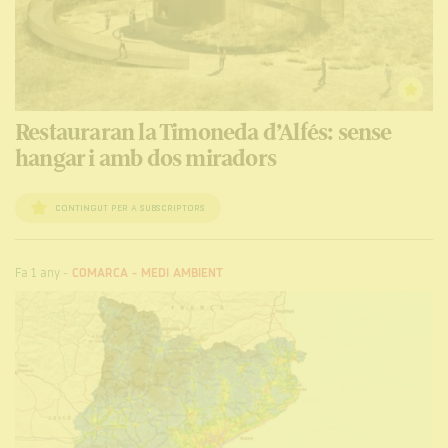
Restauraran la Timoneda d’Alfés: sense
hangar i amb dos miradors
CONTINGUT PER A SUBSCRIPTORS
Fa 1 any
-
COMARCA
-
MEDI AMBIENT