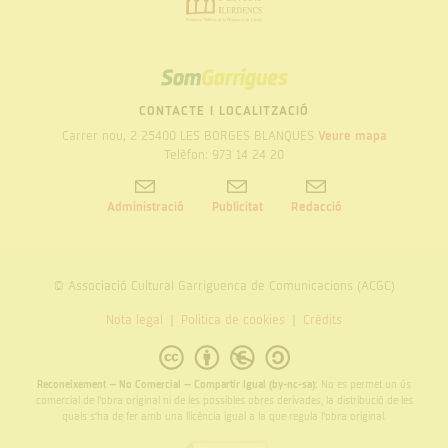
SOM
GARRIGUES
CONTACTE I LOCALITZACIÓ
Carrer nou, 2 25400 LES BORGES BLANQUES
Veure mapa
Telèfon: 973 14 24 20
Administració
Publicitat
Redacció
© Associació Cultural Garriguenca de Comunicacions (ACGC)
Nota legal
Politica de cookies
Crèdits
Reconeixement – No Comercial – Compartir Igual (by-nc-sa):
No es permet un ús
comercial de l’obra original ni de les possibles obres derivades, la distribució de les
quals s’ha de fer amb una llicència igual a la que regula l’obra original.