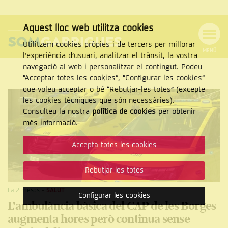
Aquest lloc web utilitza cookies
Utilitzem cookies pròpies i de tercers per millorar
MENÚ
l’experiència d’usuari, analitzar el trànsit, la vostra
MENÚ
Cercar
navegació al web i personalitzar el contingut. Podeu
DE
NAVEGACIÓ
Tanca
“Acceptar totes les cookies”, “Configurar les cookies”
que voleu acceptar o bé “Rebutjar-les totes” (excepte
les cookies tècniques que són necessàries).
Consulteu la nostra
política de cookies
per obtenir
CERCAR
més informació.
Accepta totes les cookies
Rebutjar-les totes
Fa 2 mesos
-
SALUT
Configurar les cookies
L'ambulància bàsica del CAP de les Borges
augmenta hores però continua sense