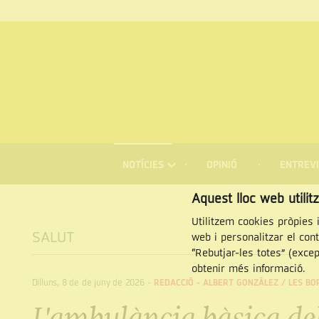
MENÚ
DE
NOTÍCIES
OPINIÓ
ENTREVI
NAVEGACIÓ
Cercar
Aquest lloc web utilit
Utilitzem cookies pròpies i
SALUT
web i personalitzar el con
“Rebutjar-les totes” (exce
obtenir més informació.
Dilluns, 8 de de juny de 2026
-
REDACCIÓ - ALBERT GONZÁLEZ /
LES BO
L'ambulància bàsica de