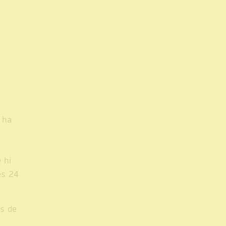
 ha
 hi
es 24
ts de