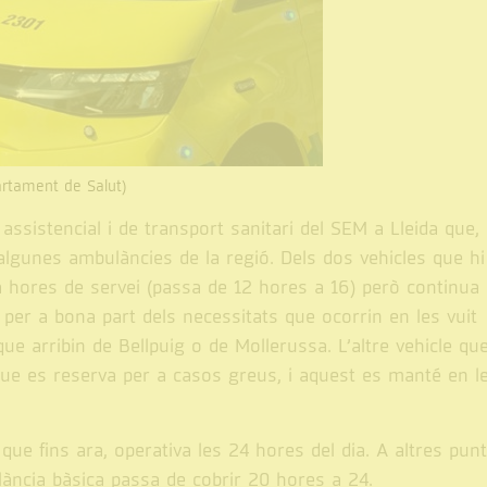
artament de Salut)
ssistencial i de transport sanitari del SEM a Lleida que,
algunes ambulàncies de la regió. Dels dos vehicles que hi
 hores de servei (passa de 12 hores a 16) però continua
per a bona part dels necessitats que ocorrin en les vuit
e arribin de Bellpuig o de Mollerussa. L’altre vehicle que
ue es reserva per a casos greus, i aquest es manté en l
ue fins ara, operativa les 24 hores del dia. A altres pun
ància bàsica passa de cobrir 20 hores a 24.