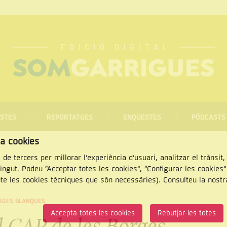
STES
REPORTATGES
ENQUESTES
PÒDCASTS
za cookies
 de tercers per millorar l’experiència d’usuari, analitzar el trànsit
tingut. Podeu “Acceptar totes les cookies”, “Configurar les cookies
pte les cookies tècniques que són necessàries). Consulteu la nost
CERCAR
RGES BLANQUES
Accepta totes les cookies
Rebutjar-les totes
l CAP de les Borges