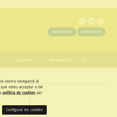
INICIA SESSIÓ
SUBSCRIU-TE
PUBLICITAT
HEMEROTECA
CERCAR
Tancar
, la vostra navegació al
” que voleu acceptar o bé
ra
política de cookies
per
Configurar les cookies