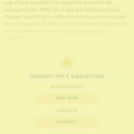
que s'havia espatllat i no registrava els nivells de
micropartícules PM10, en el que era l'enèsima avaria
d'aquest aparell. La incidència coincidia amb un episodi
de pols sahariana i amb els incendis del nord-oest de la
península Ibèrica que, tot i ser a centenars de
quilòmetres, van deixar...
CONTINGUT PER A SUBSCRIPTORS
Ja ets subscriptor?
INICIA SESSIÓ
Subscriu-te
REGISTRA'T