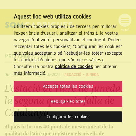
Aquest lloc web utilitza cookies
Utilitzem cookies pròpies i de tercers per millorar
MENÚ
l’experiència d’usuari, analitzar el trànsit, la vostra
MENÚ
Cercar
navegació al web i personalitzar el contingut. Podeu
DE
NAVEGACIÓ
Tanca
“Acceptar totes les cookies”, “Configurar les cookies”
que voleu acceptar o bé “Rebutjar-les totes” (excepte
MEDI AMBIENT
,
SALUT
les cookies tècniques que són necessàries).
Consulteu la nostra
política de cookies
per obtenir
CERCAR
més informació.
Divendres, 29 de d’agost de 2025
-
REDACCIÓ /
JUNEDA
L’estació de l’aire de Juneda,
Accepta totes les cookies
la segona que més falla de
Rebutjar-les totes
Catalunya
Configurar les cookies
Al país hi ha uns 40 punts de mesurament de la
qualitat de l’aire que registren els nivells de