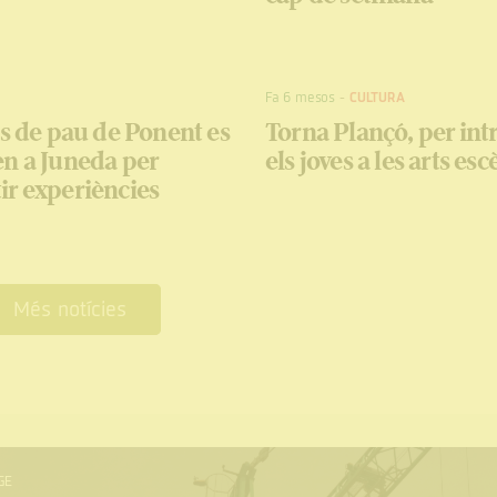
Fa 6 mesos
-
CULTURA
es de pau de Ponent es
Torna Plançó, per int
n a Juneda per
els joves a les arts es
r experiències
Més notícies
GE