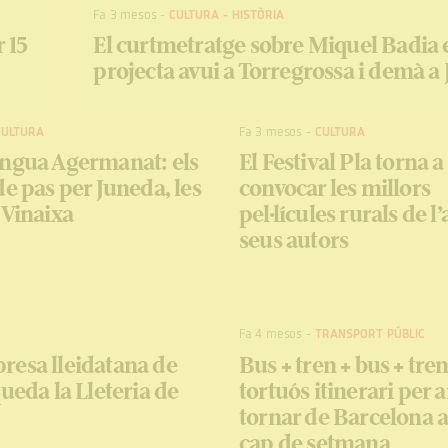
Fa 3 mesos
-
CULTURA
-
HISTÒRIA
 15
El curtmetratge sobre Miquel Badia 
projecta avui a Torregrossa i demà a
CULTURA
Fa 3 mesos
-
CULTURA
engua Agermanat: els
El Festival Pla torna a
de pas per Juneda, les
convocar les millors
 Vinaixa
pel·lícules rurals de l’
seus autors
Fa 4 mesos
-
TRANSPORT PÚBLIC
resa lleidatana de
Bus + tren + bus + tren
queda la Lleteria de
tortuós itinerari per 
tornar de Barcelona 
cap de setmana