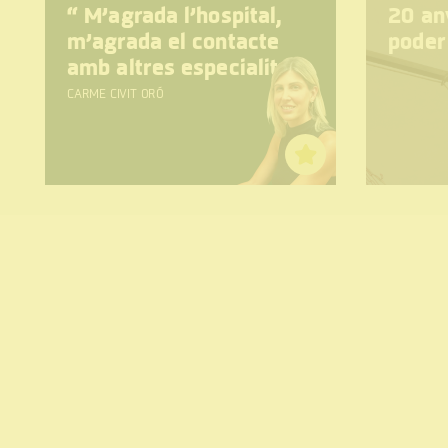
“
M’agrada l’hospital,
20 any
m’agrada el contacte
poder
amb altres especialitats
CARME CIVIT ORÓ