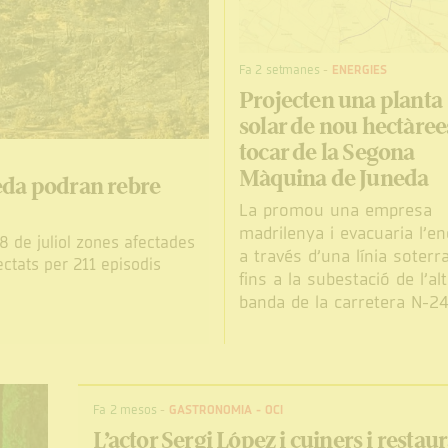
Fa 2 setmanes
-
ENERGIES
Projecten una planta
solar de nou hectàree
tocar de la Segona
Màquina de Juneda
neda podran rebre
La promou una empresa
madrilenya i evacuaria l’en
8 de juliol zones afectades
a través d’una línia soterr
ectats per 211 episodis
fins a la subestació de l’al
banda de la carretera N-24
Fa 2 mesos
-
GASTRONOMIA
-
OCI
L’actor Sergi López i cuiners i restau