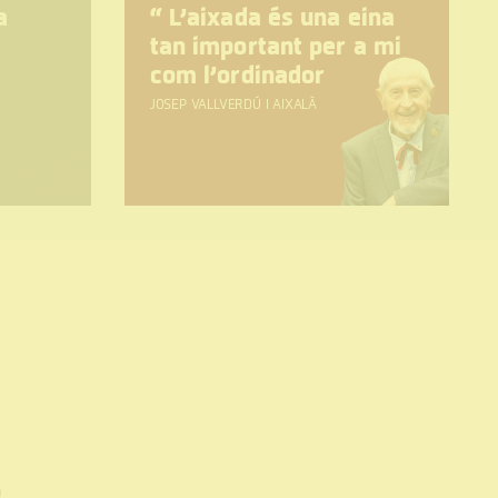
a
“
L’aixada és una eina
tan important per a mi
com l’ordinador
JOSEP VALLVERDÚ I AIXALÀ
0