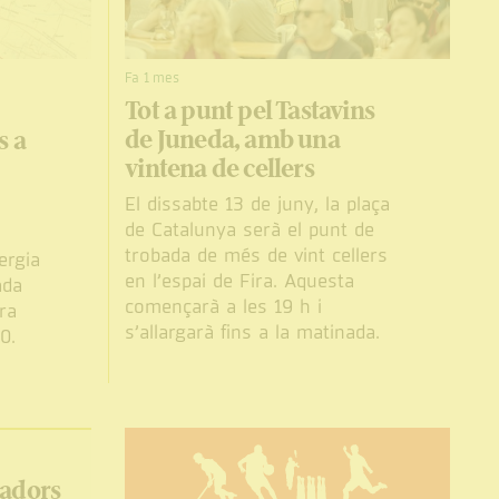
Fa 1 mes
Tot a punt pel Tastavins
de Juneda, amb una
s a
vintena de cellers
El dissabte 13 de juny, la plaça
de Catalunya serà el punt de
trobada de més de vint cellers
ergia
en l’espai de Fira. Aquesta
ada
començarà a les 19 h i
tra
s’allargarà fins a la matinada.
0.
radors