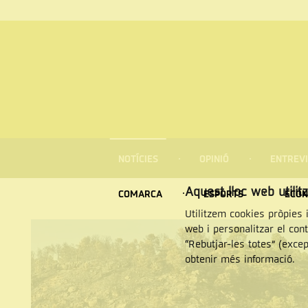
MENÚ
DE
NOTÍCIES
OPINIÓ
ENTREVI
NAVEGACIÓ
Cercar
Aquest lloc web utilit
COMARCA
ESPORTS
ECON
Utilitzem cookies pròpies i
web i personalitzar el con
“Rebutjar-les totes” (exce
obtenir més informació.