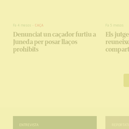
Fa 4 mesos
-
CAÇA
Fa 5 mesos
Denunciat un caçador furtiu a
Els jutg
Juneda per posar llaços
reuneixe
prohibits
comparti
ENTREVISTA
REPORTAT