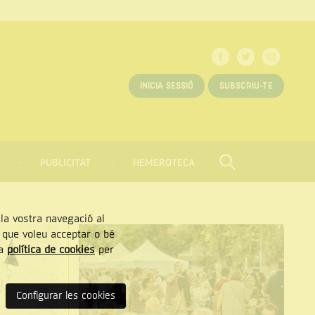
INICIA SESSIÓ
SUBSCRIU-TE
PUBLICITAT
HEMEROTECA
CERCAR
Tancar
, la vostra navegació al
” que voleu acceptar o bé
ra
política de cookies
per
Configurar les cookies