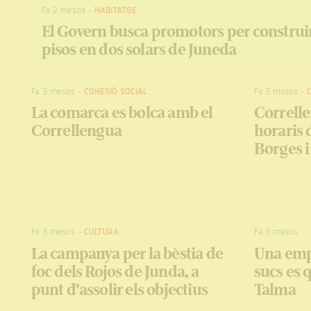
Fa 2 mesos
-
HABITATGE
El Govern busca promotors per construir
pisos en dos solars de Juneda
Fa 3 mesos
-
COHESIÓ SOCIAL
Fa 3 mesos
-
La comarca es bolca amb el
Correll
Correllengua
horaris 
Borges i
Fa 3 mesos
-
CULTURA
Fa 3 mesos
La campanya per la bèstia de
Una emp
foc dels Rojos de Junda, a
sucs es 
punt d'assolir els objectius
Talma