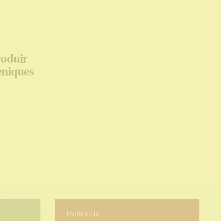
roduir
cèniques
ENTREVISTA