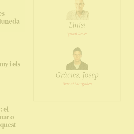
es
 Juneda
Lluís!
Ignasi Revés
any i els
Gràcies, Josep
Bernat Morgades
: el
anar o
aquest