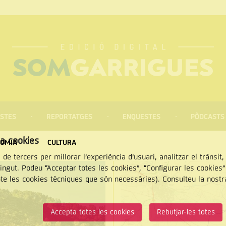
STES
REPORTATGES
ENQUESTES
PÒDCASTS
za cookies
OMIA
CULTURA
 de tercers per millorar l’experiència d’usuari, analitzar el trànsit
tingut. Podeu “Acceptar totes les cookies”, “Configurar les cookies
pte les cookies tècniques que són necessàries). Consulteu la nost
CERCAR
Accepta totes les cookies
Rebutjar-les totes