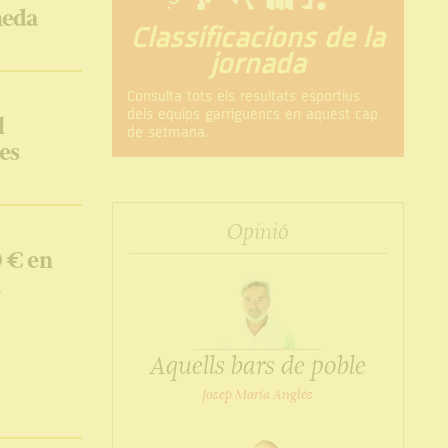
neda
Classificacions de la
jornada
Consulta tots els resultats esportius
dels equips garriguencs en aquest cap
l
de setmana.
es
Opinió
0 € en
a
Aquells bars de poble
Josep Maria Anglès