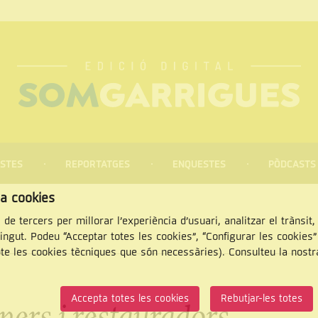
STES
REPORTATGES
ENQUESTES
PÒDCASTS
za cookies
 de tercers per millorar l’experiència d’usuari, analitzar el trànsit
tingut. Podeu “Acceptar totes les cookies”, “Configurar les cookies
pte les cookies tècniques que són necessàries). Consulteu la nost
CERCAR
Accepta totes les cookies
Rebutjar-les totes
iners i restauradors