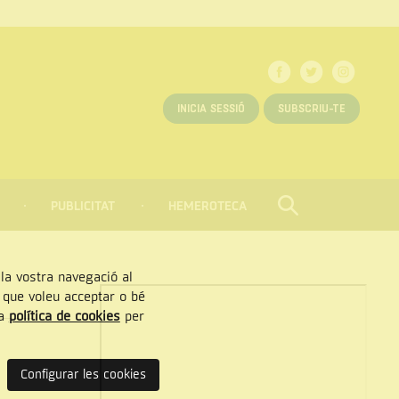
INICIA SESSIÓ
SUBSCRIU-TE
PUBLICITAT
HEMEROTECA
CERCAR
Tancar
, la vostra navegació al
” que voleu acceptar o bé
ra
política de cookies
per
Configurar les cookies