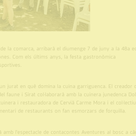
de la comarca, arribarà el diumenge 7 de juny a la 48a ed
ones. Com els últims anys, la festa gastronòmica
sportives.
'un jurat en què domina la cuina garriguenca. El creador 
el faune i Sirat col·laborarà amb la cuinera junedenca Do
cuinera i restauradora de Cervià Carme Mora i el col·lectiu
comentari de restaurants on fan esmorzars de forquilla.
rà amb l'espectacle de contacontes Aventures al bosc a cà