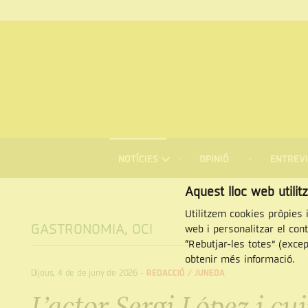
MENÚ
DE
NOTÍCIES
OPINIÓ
ENTREVI
NAVEGACIÓ
Cercar
Aquest lloc web utilit
Utilitzem cookies pròpies i
GASTRONOMIA
,
OCI
web i personalitzar el con
“Rebutjar-les totes” (exce
obtenir més informació.
Dijous, 4 de de juny de 2026
-
REDACCIÓ /
JUNEDA
L’actor Sergi López i cu