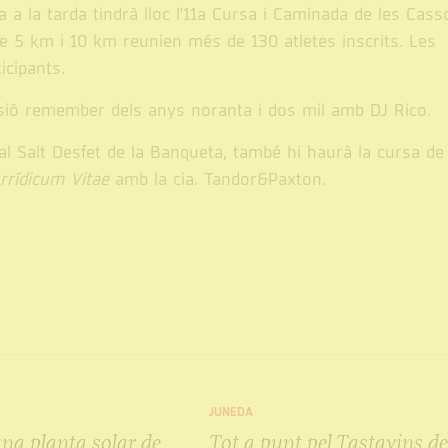
a a la tarda tindrà lloc l'11a Cursa i Caminada de les Cass
de 5 km i 10 km reunien més de 130 atletes inscrits. Les
ticipants.
essió remember dels anys noranta i dos mil amb DJ Rico.
 al Salt Desfet de la Banqueta, també hi haurà la cursa de
rrídicum Vitae
amb la cia. Tandor&Paxton.
JUNEDA
una planta solar de
Tot a punt pel Tastavins d