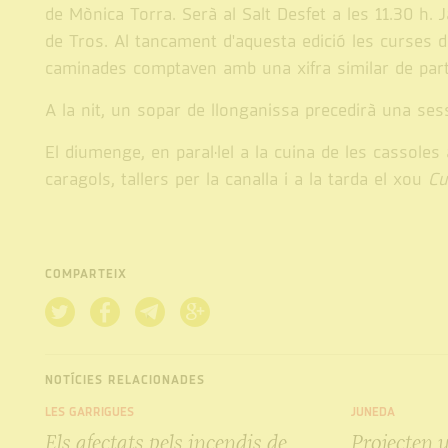
de Mònica Torra. Serà al Salt Desfet a les 11.30 h. J
de Tros. Al tancament d'aquesta edició les curses 
caminades comptaven amb una xifra similar de par
A la nit, un sopar de llonganissa precedirà una s
El diumenge, en paral·lel a la cuina de les cassoles
caragols, tallers per la canalla i a la tarda el xou
Cu
COMPARTEIX
NOTÍCIES RELACIONADES
LES GARRIGUES
JUNEDA
Els afectats pels incendis de
Projecten 