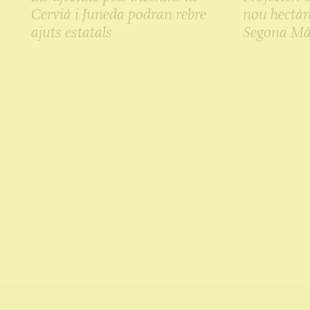
Cervià i Juneda podran rebre
nou hectàre
ajuts estatals
Segona Mà