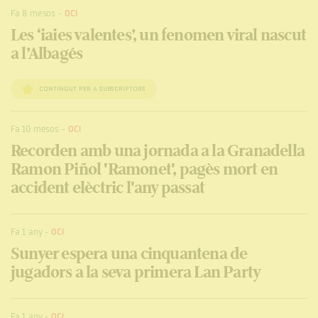
Fa 8 mesos
-
OCI
Les ‘iaies valentes’, un fenomen viral nascut
a l’Albagés
CONTINGUT PER A SUBSCRIPTORS
Fa 10 mesos
-
OCI
Recorden amb una jornada a la Granadella
Ramon Piñol 'Ramonet', pagès mort en
accident elèctric l'any passat
Fa 1 any
-
OCI
Sunyer espera una cinquantena de
jugadors a la seva primera Lan Party
Fa 1 any
-
OCI