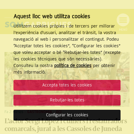
Aquest lloc web utilitza cookies
Utilitzem cookies pròpies i de tercers per millorar
MENÚ
l’experiència d’usuari, analitzar el trànsit, la vostra
MENÚ
Cercar
navegació al web i personalitzar el contingut. Podeu
DE
NAVEGACIÓ
Tanca
“Acceptar totes les cookies”, “Configurar les cookies”
que voleu acceptar o bé “Rebutjar-les totes” (excepte
les cookies tècniques que són necessàries).
Consulteu la nostra
política de cookies
per obtenir
CERCAR
més informació.
Accepta totes les cookies
Rebutjar-les totes
Fa 2 mesos
-
GASTRONOMIA
-
OCI
Configurar les cookies
L’actor Sergi López i cuiners i restauradors
comarcals, jurat a les Cassoles de Juneda