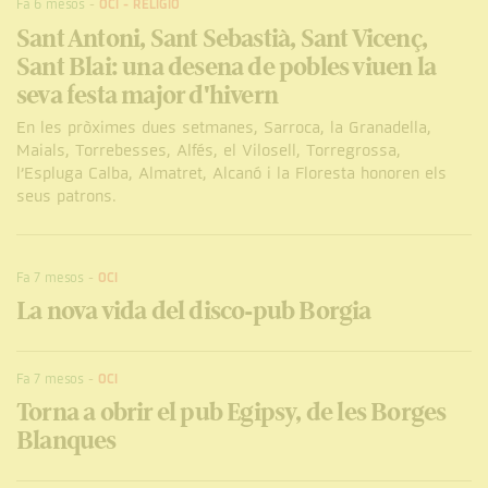
Fa 6 mesos
-
OCI
-
RELIGIÓ
Sant Antoni, Sant Sebastià, Sant Vicenç,
Sant Blai: una desena de pobles viuen la
seva festa major d'hivern
En les pròximes dues setmanes, Sarroca, la Granadella,
Maials, Torrebesses, Alfés, el Vilosell, Torregrossa,
l’Espluga Calba, Almatret, Alcanó i la Floresta honoren els
seus patrons.
Fa 7 mesos
-
OCI
La nova vida del disco-pub Borgia
Fa 7 mesos
-
OCI
Torna a obrir el pub Egipsy, de les Borges
Blanques