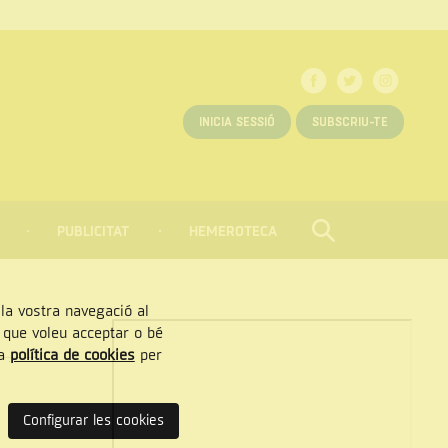
INICIA SESSIÓ
SUBSCRIU-TE
PUBLICITAT
HEMEROTECA
CERCAR
Tancar
, la vostra navegació al
” que voleu acceptar o bé
ra
política de cookies
per
Configurar les cookies