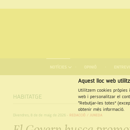
MENÚ
DE
NOTÍCIES
OPINIÓ
ENTREVI
NAVEGACIÓ
Cercar
Aquest lloc web utilit
Utilitzem cookies pròpies i
HABITATGE
web i personalitzar el con
“Rebutjar-les totes” (exce
obtenir més informació.
Divendres, 8 de de maig de 2026
-
REDACCIÓ /
JUNEDA
El Govern busca promoto