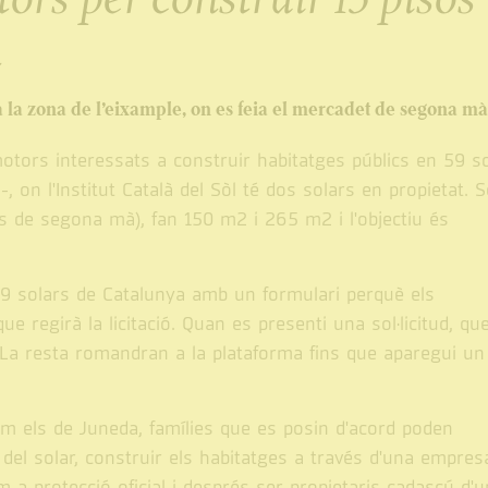
a
a la zona de l’eixample, on es feia el mercadet de segona mà
otors interessats a construir habitatges públics en 59 s
, on l'Institut Català del Sòl té dos solars en propietat. 
tes de segona mà), fan 150 m2 i 265 m2 i l'objectiu és
 59 solars de Catalunya amb un formulari perquè els
ue regirà la licitació. Quan es presenti una sol·licitud, qu
 La resta romandran a la plataforma fins que aparegui un
om els de Juneda, famílies que es posin d'acord poden
 del solar, construir els habitatges a través d'una empres
 a protecció oficial i després ser propietaris cadascú d'u