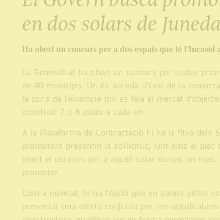
en dos solars de Juned
Ha obert un concurs per a dos espais que té l’Incasòl 
La Generalitat ha obert un concurs per trobar prom
de 40 municipis. Un és Juneda -l'únic de la comarca-
la zona de l'eixample (on es feia el mercat d'objec
construir 7 o 8 pisos a cada un.
A la Plataforma de Contractació hi ha la fitxa dels
promotors presentin la sol·licitud, junt amb el plec q
obert el concurs per a aquell solar durant un mes.
promotor.
Com a novetat, hi ha l'opció que en solars petits c
presentar una oferta conjunta per ser adjudicataris
constructora, qualificar-los de forma permanent com