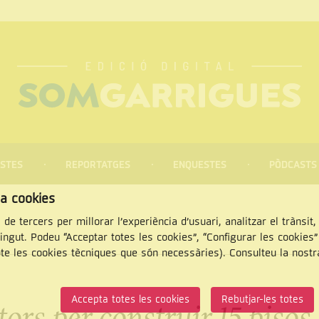
STES
REPORTATGES
ENQUESTES
PÒDCASTS
za cookies
 de tercers per millorar l’experiència d’usuari, analitzar el trànsit
tingut. Podeu “Acceptar totes les cookies”, “Configurar les cookies
pte les cookies tècniques que són necessàries). Consulteu la nost
CERCAR
Accepta totes les cookies
Rebutjar-les totes
rs per construir 15 pisos