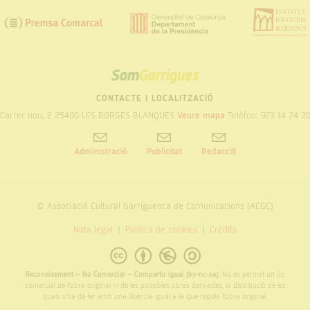
SOM
GARRIGUES
CONTACTE I LOCALITZACIÓ
Carrer nou, 2 25400 LES BORGES BLANQUES
Veure mapa
Telèfon: 973 14 24 2
Administració
Publicitat
Redacció
© Associació Cultural Garriguenca de Comunicacions (ACGC)
Nota legal
Politica de cookies
Crèdits
Reconeixement – No Comercial – Compartir Igual (by-nc-sa):
No es permet un ús
comercial de l’obra original ni de les possibles obres derivades, la distribució de les
quals s’ha de fer amb una llicència igual a la que regula l’obra original.