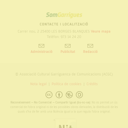
SOM
GARRIGUES
CONTACTE I LOCALITZACIÓ
Carrer nou, 2 25400 LES BORGES BLANQUES
Veure mapa
Telèfon: 973 14 24 20
Administració
Publicitat
Redacció
© Associació Cultural Garriguenca de Comunicacions (ACGC)
Nota legal
Politica de cookies
Crèdits
Reconeixement – No Comercial – Compartir Igual (by-nc-sa):
No es permet un ús
comercial de l’obra original ni de les possibles obres derivades, la distribució de les
quals s’ha de fer amb una llicència igual a la que regula l’obra original.