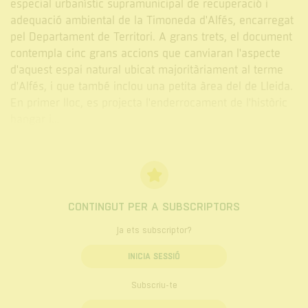
especial urbanístic supramunicipal de recuperació i
adequació ambiental de la Timoneda d'Alfés, encarregat
pel Departament de Territori. A grans trets, el document
contempla cinc grans accions que canviaran l'aspecte
d'aquest espai natural ubicat majoritàriament al terme
d'Alfés, i que també inclou una petita àrea del de Lleida.
En primer lloc, es projecta l'enderrocament de l'històric
hangar i...
CONTINGUT PER A SUBSCRIPTORS
Ja ets subscriptor?
INICIA SESSIÓ
Subscriu-te