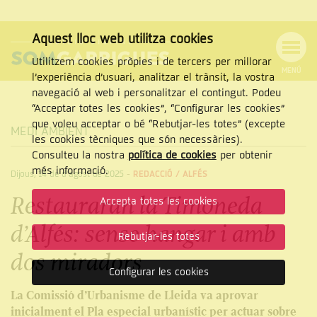
Aquest lloc web utilitza cookies
Utilitzem cookies pròpies i de tercers per millorar
MENÚ
l’experiència d’usuari, analitzar el trànsit, la vostra
MENÚ
Cercar
navegació al web i personalitzar el contingut. Podeu
DE
NAVEGACIÓ
Tanca
“Acceptar totes les cookies”, “Configurar les cookies”
que voleu acceptar o bé “Rebutjar-les totes” (excepte
MEDI AMBIENT
les cookies tècniques que són necessàries).
Consulteu la nostra
política de cookies
per obtenir
CERCAR
més informació.
Dijous, 14 de d’agost de 2025
-
REDACCIÓ /
ALFÉS
Restauraran la Timoneda
Accepta totes les cookies
d’Alfés: sense hangar i amb
Rebutjar-les totes
dos miradors
Configurar les cookies
La Comissió d’Urbanisme de Lleida va aprovar
inicialment el Pla especial urbanístic per actuar sobre