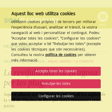
Aquest lloc web utilitza cookies
Utilitzem cookies pròpies i de tercers per millorar
MENÚ
l’experiència d’usuari, analitzar el trànsit, la vostra
MENÚ
Cercar
navegació al web i personalitzar el contingut. Podeu
DE
NAVEGACIÓ
Tanca
“Acceptar totes les cookies”, “Configurar les cookies”
que voleu acceptar o bé “Rebutjar-les totes” (excepte
MEDI AMBIENT
les cookies tècniques que són necessàries).
Consulteu la nostra
política de cookies
per obtenir
CERCAR
més informació.
Dilluns, 2 de de març de 2026
-
MIQUEL ANDREU /
LA FLORESTA
La revifalla del riu Brugosa
Accepta totes les cookies
per les pluges
Rebutjar-les totes
Aquest afluent del riu Femosa, que recull les aigües de
Configurar les cookies
la vall de Vinaixa, fa dies que baixa abundant i sense
parar.