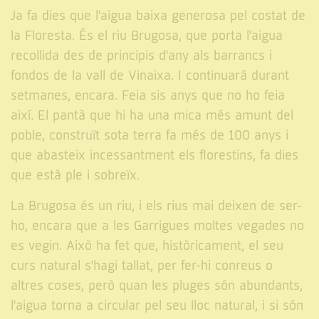
Ja fa dies que l'aigua baixa generosa pel costat de
la Floresta. És el riu Brugosa, que porta l'aigua
recollida des de principis d'any als barrancs i
fondos de la vall de Vinaixa. I continuarà durant
setmanes, encara. Feia sis anys que no ho feia
així. El pantà que hi ha una mica més amunt del
poble, construït sota terra fa més de 100 anys i
que abasteix incessantment els florestins, fa dies
que està ple i sobreïx.
La Brugosa és un riu, i els rius mai deixen de ser-
ho, encara que a les Garrigues moltes vegades no
es vegin. Això ha fet que, històricament, el seu
curs natural s'hagi tallat, per fer-hi conreus o
altres coses, però quan les pluges són abundants,
l'aigua torna a circular pel seu lloc natural, i si són