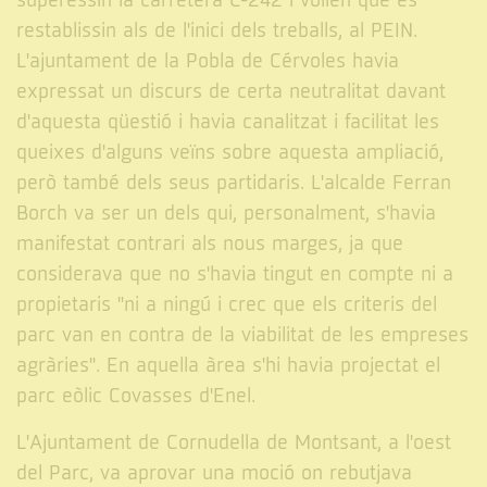
superessin la carretera C-242 i volien que es
restablissin als de l'inici dels treballs, al PEIN.
L'ajuntament de la Pobla de Cérvoles havia
expressat un discurs de certa neutralitat davant
d'aquesta qüestió i havia canalitzat i facilitat les
queixes d'alguns veïns sobre aquesta ampliació,
però també dels seus partidaris. L'alcalde Ferran
Borch va ser un dels qui, personalment, s'havia
manifestat contrari als nous marges, ja que
considerava que no s'havia tingut en compte ni a
propietaris "ni a ningú i crec que els criteris del
parc van en contra de la viabilitat de les empreses
agràries". En aquella àrea s'hi havia projectat el
parc eòlic Covasses d'Enel.
L'Ajuntament de Cornudella de Montsant, a l'oest
del Parc, va aprovar una moció on rebutjava