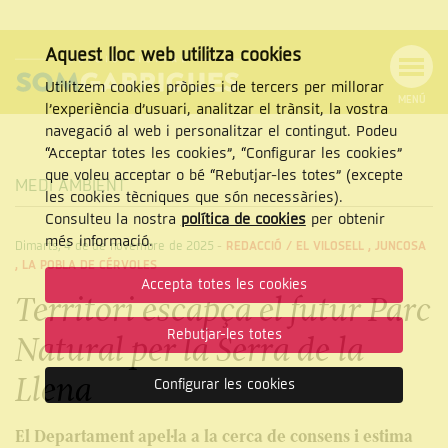
Aquest lloc web utilitza cookies
Utilitzem cookies pròpies i de tercers per millorar
MENÚ
l’experiència d’usuari, analitzar el trànsit, la vostra
MENÚ
Cercar
navegació al web i personalitzar el contingut. Podeu
DE
NAVEGACIÓ
Tanca
“Acceptar totes les cookies”, “Configurar les cookies”
que voleu acceptar o bé “Rebutjar-les totes” (excepte
MEDI AMBIENT
les cookies tècniques que són necessàries).
Consulteu la nostra
política de cookies
per obtenir
CERCAR
més informació.
Dimarts, 4 de de novembre de 2025
-
REDACCIÓ /
EL VILOSELL
,
JUNCOSA
,
LA POBLA DE CÉRVOLES
Accepta totes les cookies
Territori escapça el futur Parc
Rebutjar-les totes
Natural per la Serra de la
Llena
Configurar les cookies
El Departament apel·la a la cerca de consens i estima