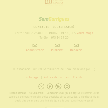
SOM
GARRIGUES
CONTACTE I LOCALITZACIÓ
Carrer nou, 2 25400 LES BORGES BLANQUES
Veure mapa
Telèfon: 973 14 24 20
Administració
Publicitat
Redacció
© Associació Cultural Garriguenca de Comunicacions (ACGC)
Nota legal
Politica de cookies
Crèdits
Reconeixement – No Comercial – Compartir Igual (by-nc-sa):
No es permet un ús
comercial de l’obra original ni de les possibles obres derivades, la distribució de les
quals s’ha de fer amb una llicència igual a la que regula l’obra original.