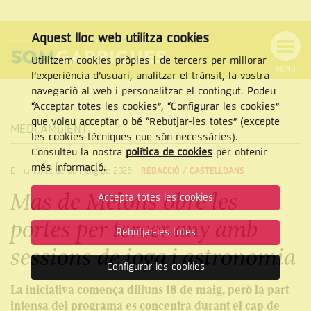
Aquest lloc web utilitza cookies
Utilitzem cookies pròpies i de tercers per millorar
MENÚ
l’experiència d’usuari, analitzar el trànsit, la vostra
MENÚ
Cercar
navegació al web i personalitzar el contingut. Podeu
DE
NAVEGACIÓ
Tanca
“Acceptar totes les cookies”, “Configurar les cookies”
que voleu acceptar o bé “Rebutjar-les totes” (excepte
MEDI AMBIENT
les cookies tècniques que són necessàries).
Consulteu la nostra
política de cookies
per obtenir
CERCAR
més informació.
Dimarts, 12 de de maig de 2026
-
REDACCIÓ /
CASTELLDANS
Mas de Melons obre les
Accepta totes les cookies
portes per tercer any amb
Rebutjar-les totes
sessions de ioga i astronomia
Configurar les cookies
La iniciativa comença dilluns 18 de maig, però la part
intensa del programa es concentra durant el cap de