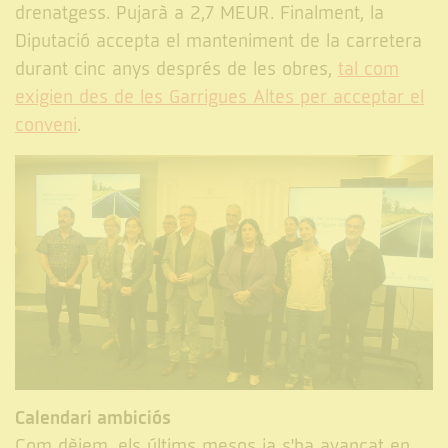
drenatgess. Pujarà a 2,7 MEUR. Finalment, la
Diputació accepta el manteniment de la carretera
durant cinc anys després de les obres,
tal com
exigien des de les Garrigues Altes per acceptar el
conveni
.
Calendari ambiciós
Com dèiem, els últims mesos ja s'ha avançat en