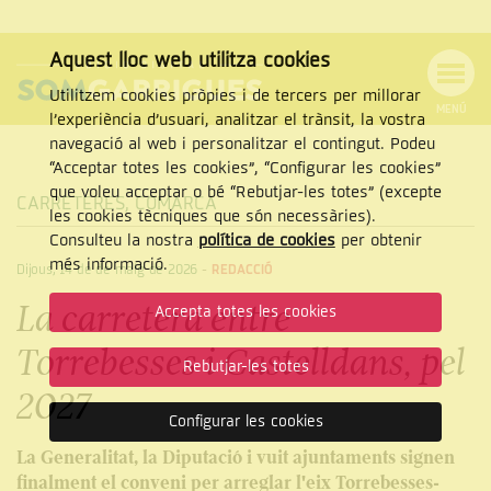
Aquest lloc web utilitza cookies
Utilitzem cookies pròpies i de tercers per millorar
MENÚ
l’experiència d’usuari, analitzar el trànsit, la vostra
MENÚ
Cercar
navegació al web i personalitzar el contingut. Podeu
DE
NAVEGACIÓ
Tanca
“Acceptar totes les cookies”, “Configurar les cookies”
que voleu acceptar o bé “Rebutjar-les totes” (excepte
CARRETERES
,
COMARCA
les cookies tècniques que són necessàries).
Consulteu la nostra
política de cookies
per obtenir
CERCAR
més informació.
Dijous, 14 de de maig de 2026
-
REDACCIÓ
La carretera entre
Accepta totes les cookies
Torrebesses i Castelldans, pel
Rebutjar-les totes
2027
Configurar les cookies
La Generalitat, la Diputació i vuit ajuntaments signen
finalment el conveni per arreglar l'eix Torrebesses-