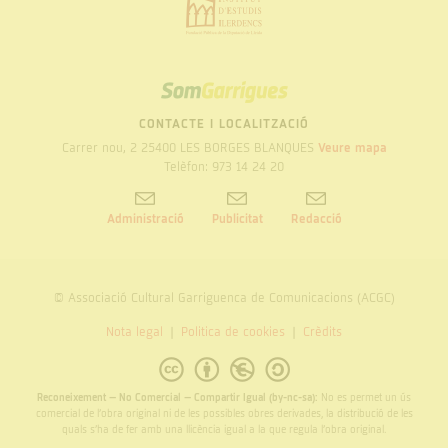
SOM
GARRIGUES
CONTACTE I LOCALITZACIÓ
Carrer nou, 2 25400 LES BORGES BLANQUES
Veure mapa
Telèfon: 973 14 24 20
Administració
Publicitat
Redacció
© Associació Cultural Garriguenca de Comunicacions (ACGC)
Nota legal
Politica de cookies
Crèdits
Reconeixement – No Comercial – Compartir Igual (by-nc-sa):
No es permet un ús
comercial de l’obra original ni de les possibles obres derivades, la distribució de les
quals s’ha de fer amb una llicència igual a la que regula l’obra original.