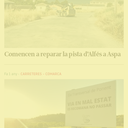
Comencen a reparar la pista d'Alfés a Aspa
Fa 1 any
-
CARRETERES
-
COMARCA