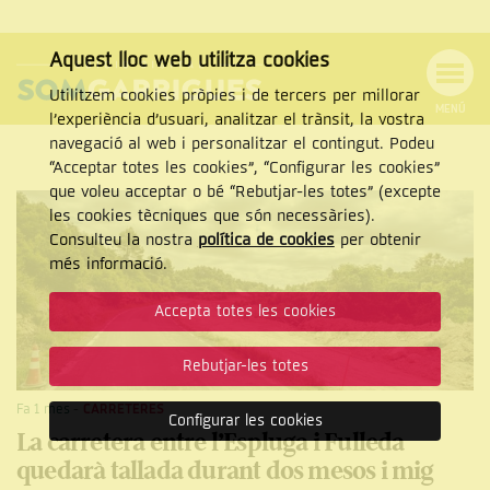
Aquest lloc web utilitza cookies
Utilitzem cookies pròpies i de tercers per millorar
MENÚ
l’experiència d’usuari, analitzar el trànsit, la vostra
MENÚ
Cercar
navegació al web i personalitzar el contingut. Podeu
DE
NAVEGACIÓ
Tanca
“Acceptar totes les cookies”, “Configurar les cookies”
que voleu acceptar o bé “Rebutjar-les totes” (excepte
les cookies tècniques que són necessàries).
Consulteu la nostra
política de cookies
per obtenir
CERCAR
més informació.
Accepta totes les cookies
Rebutjar-les totes
Fa 1 mes
-
CARRETERES
Configurar les cookies
La carretera entre l’Espluga i Fulleda
quedarà tallada durant dos mesos i mig