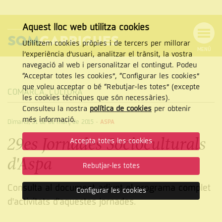
Aquest lloc web utilitza cookies
Utilitzem cookies pròpies i de tercers per millorar
MENÚ
l’experiència d’usuari, analitzar el trànsit, la vostra
MENÚ
Cercar
navegació al web i personalitzar el contingut. Podeu
DE
NAVEGACIÓ
Tanca
“Acceptar totes les cookies”, “Configurar les cookies”
que voleu acceptar o bé “Rebutjar-les totes” (excepte
COMARCA
,
CULTURA
les cookies tècniques que són necessàries).
Consulteu la nostra
política de cookies
per obtenir
CERCAR
més informació.
Dimarts, 31 de de març de 2015
-
ASPA
29es Jornades Socioculturals
Accepta totes les cookies
d'Aspa
Rebutjar-les totes
Consulta al document adjunt el programa complet
Configurar les cookies
d'activitats d'aquestes jornades.