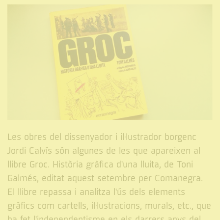
Les obres del dissenyador i il·lustrador borgenc
Jordi Calvís són algunes de les que apareixen al
llibre Groc. Història gràfica d'una lluita, de Toni
Galmés, editat aquest setembre per Comanegra.
El llibre repassa i analitza l'ús dels elements
gràfics com cartells, il·lustracions, murals, etc., que
ha fet l'independentisme en els darrers anys del