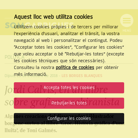
Aquest lloc web utilitza cookies
Utilitzem cookies pròpies i de tercers per millorar
MENÚ
l’experiència d’usuari, analitzar el trànsit, la vostra
MENÚ
Cercar
navegació al web i personalitzar el contingut. Podeu
DE
NAVEGACIÓ
Tanca
“Acceptar totes les cookies”, “Configurar les cookies”
que voleu acceptar o bé “Rebutjar-les totes” (excepte
POLÍTICA
les cookies tècniques que són necessàries).
Consulteu la nostra
política de cookies
per obtenir
CERCAR
més informació.
Dijous, 25 de d’octubre de 2018
-
LES BORGES BLANQUES
Jordi Calvís, en un llibre
Accepta totes les cookies
sobre grafisme sobiranista
Rebutjar-les totes
Algunes creacions del dissenyador i il·lustrador
Configurar les cookies
borgenc surten al llibre 'Groc. Història gràfica d'una
lluita', de Toni Galmés.