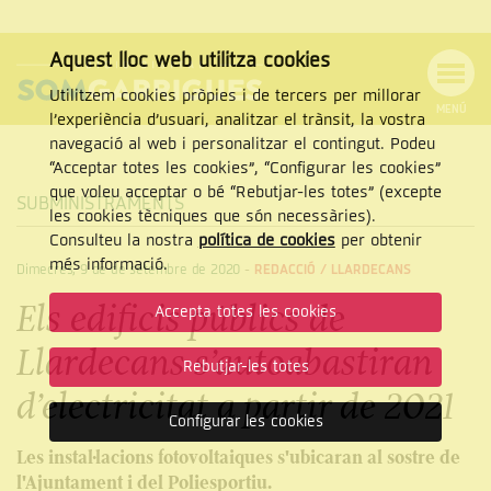
Aquest lloc web utilitza cookies
Utilitzem cookies pròpies i de tercers per millorar
MENÚ
l’experiència d’usuari, analitzar el trànsit, la vostra
MENÚ
Cercar
navegació al web i personalitzar el contingut. Podeu
DE
NAVEGACIÓ
Tanca
“Acceptar totes les cookies”, “Configurar les cookies”
que voleu acceptar o bé “Rebutjar-les totes” (excepte
SUBMINISTRAMENTS
les cookies tècniques que són necessàries).
Consulteu la nostra
política de cookies
per obtenir
CERCAR
més informació.
Dimecres, 9 de de setembre de 2020
-
REDACCIÓ /
LLARDECANS
Els edificis públics de
Accepta totes les cookies
Llardecans s’autoabastiran
Rebutjar-les totes
d’electricitat a partir de 2021
Configurar les cookies
Les instal·lacions fotovoltaiques s'ubicaran al sostre de
l'Ajuntament i del Poliesportiu.