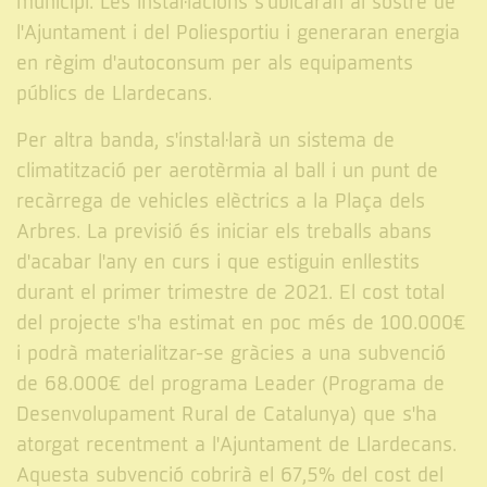
municipi. Les instal·lacions s'ubicaran al sostre de
l'Ajuntament i del Poliesportiu i generaran energia
en règim d'autoconsum per als equipaments
públics de Llardecans.
Per altra banda, s'instal·larà un sistema de
climatització per aerotèrmia al ball i un punt de
recàrrega de vehicles elèctrics a la Plaça dels
Arbres. La previsió és iniciar els treballs abans
d'acabar l'any en curs i que estiguin enllestits
durant el primer trimestre de 2021. El cost total
del projecte s'ha estimat en poc més de 100.000€
i podrà materialitzar-se gràcies a una subvenció
de 68.000€ del programa Leader (Programa de
Desenvolupament Rural de Catalunya) que s'ha
atorgat recentment a l'Ajuntament de Llardecans.
Aquesta subvenció cobrirà el 67,5% del cost del