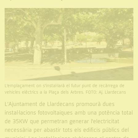
L'emplaçament on s’instal·larà el futur punt de recàrrega de
vehicles elèctrics a la Plaça dels Arbres. FOTO: Aj. Llardecans
L'Ajuntament de Llardecans promourà dues
instal·lacions fotovoltaiques amb una potència total
de 35KW que permetran generar l'electricitat
necessària per abastir tots els edificis públics del