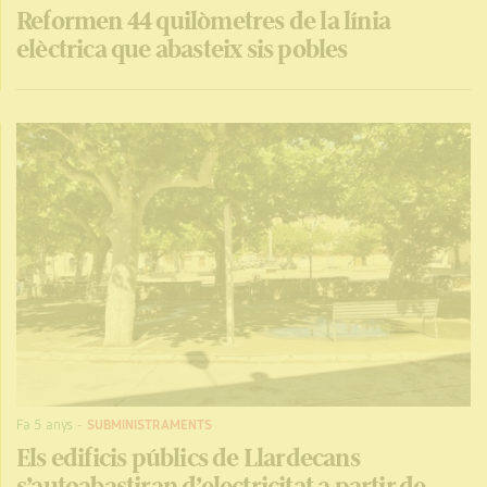
Reformen 44 quilòmetres de la línia
elèctrica que abasteix sis pobles
Fa 5 anys
-
SUBMINISTRAMENTS
Els edificis públics de Llardecans
s’autoabastiran d’electricitat a partir de