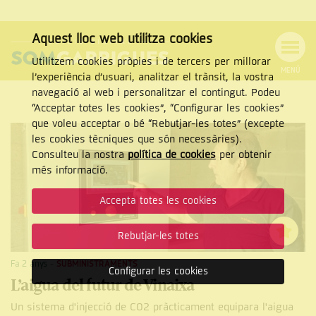
Aquest lloc web utilitza cookies
Utilitzem cookies pròpies i de tercers per millorar
MENÚ
l’experiència d’usuari, analitzar el trànsit, la vostra
MENÚ
Cercar
navegació al web i personalitzar el contingut. Podeu
DE
NAVEGACIÓ
Tanca
“Acceptar totes les cookies”, “Configurar les cookies”
que voleu acceptar o bé “Rebutjar-les totes” (excepte
les cookies tècniques que són necessàries).
Consulteu la nostra
política de cookies
per obtenir
CERCAR
més informació.
Accepta totes les cookies
Rebutjar-les totes
Fa 2 anys
-
SUBMINISTRAMENTS
Configurar les cookies
L’aigua del futur de Vinaixa
Un sistema d'injecció de CO2 pràcticament equipara l'aigua