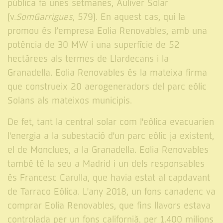
pública fa unes setmanes, Auliver Solar
[v.
SomGarrigues
, 579]. En aquest cas, qui la
promou és l’empresa Eolia Renovables, amb una
potència de 30 MW i una superfície de 52
hectàrees als termes de Llardecans i la
Granadella. Eolia Renovables és la mateixa firma
que construeix 20 aerogeneradors del parc eòlic
Solans als mateixos municipis.
De fet, tant la central solar com l'eòlica evacuarien
l'energia a la subestació d'un parc eòlic ja existent,
el de Monclues, a la Granadella. Eolia Renovables
també té la seu a Madrid i un dels responsables
és Francesc Carulla, que havia estat al capdavant
de Tarraco Eòlica. L'any 2018, un fons canadenc va
comprar Eolia Renovables, que fins llavors estava
controlada per un fons californià, per 1.400 milions