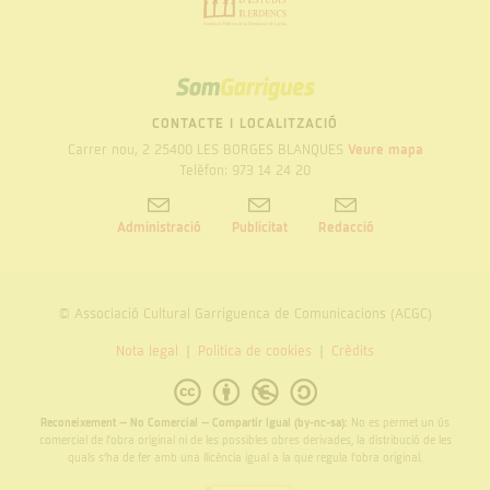
SOM
GARRIGUES
CONTACTE I LOCALITZACIÓ
Carrer nou, 2 25400 LES BORGES BLANQUES
Veure mapa
Telèfon: 973 14 24 20
Administració
Publicitat
Redacció
© Associació Cultural Garriguenca de Comunicacions (ACGC)
Nota legal
Politica de cookies
Crèdits
Reconeixement – No Comercial – Compartir Igual (by-nc-sa):
No es permet un ús
comercial de l’obra original ni de les possibles obres derivades, la distribució de les
quals s’ha de fer amb una llicència igual a la que regula l’obra original.