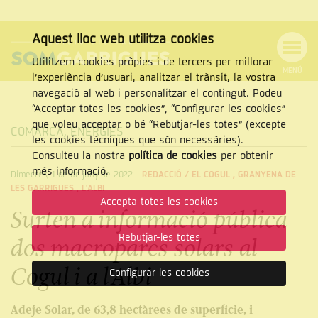
Aquest lloc web utilitza cookies
Utilitzem cookies pròpies i de tercers per millorar
MENÚ
l’experiència d’usuari, analitzar el trànsit, la vostra
MENÚ
Cercar
navegació al web i personalitzar el contingut. Podeu
DE
NAVEGACIÓ
Tanca
“Acceptar totes les cookies”, “Configurar les cookies”
que voleu acceptar o bé “Rebutjar-les totes” (excepte
COMARCA
,
ENERGIES
les cookies tècniques que són necessàries).
Consulteu la nostra
política de cookies
per obtenir
CERCAR
més informació.
Dimecres, 1 de de juny de 2022
-
REDACCIÓ /
EL COGUL
,
GRANYENA DE
LES GARRIGUES
,
L'ALBI
Accepta totes les cookies
Surten a informació pública
Rebutjar-les totes
dos macroparcs solars al
Cogul i a l'Albi
Configurar les cookies
Adeje Solar, de 63,8 hectàrees de superfície, i