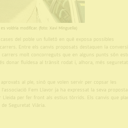
s voldria modificar. (foto: Xavi Minguella)
 cases del poble un fulletó en què exposa possibles
s carrers. Entre els canvis proposats destaquen la convers
res carrers molt concorreguts que en alguns punts són est
s donar fluïdesa al trànsit rodat i, alhora, més seguretat
provats al ple, sinó que volen servir per copsar les
, l'associació Fem Llavor ja ha expressat la seva proposta
Lleida per fer front als estius tòrrids. Els canvis que pla
l de Seguretat Viària.