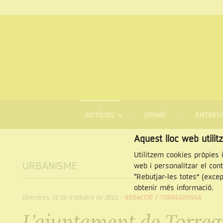
MENÚ
DE
NOTÍCIES
OPINIÓ
ENTREVI
NAVEGACIÓ
Cercar
Aquest lloc web utilit
Utilitzem cookies pròpies i
URBANISME
web i personalitzar el con
“Rebutjar-les totes” (exce
obtenir més informació.
Divendres, 21 de d’octubre de 2022
-
REDACCIÓ /
TORREGROSSA
L’ajuntament de Torreg