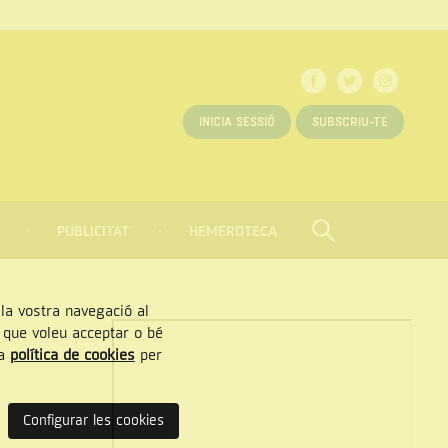
INICIA SESSIÓ
SUBSCRIU-TE
PUBLICITAT
HEMEROTECA
CERCAR
Tancar
, la vostra navegació al
” que voleu acceptar o bé
ra
política de cookies
per
Configurar les cookies