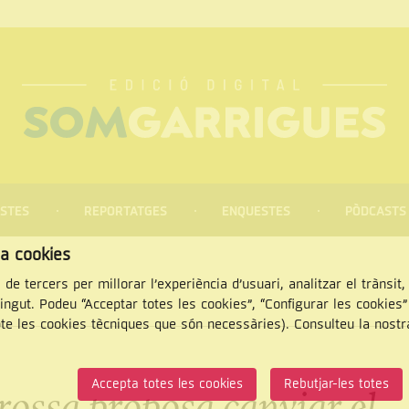
STES
REPORTATGES
ENQUESTES
PÒDCASTS
za cookies
 de tercers per millorar l’experiència d’usuari, analitzar el trànsit
tingut. Podeu “Acceptar totes les cookies”, “Configurar les cookies
pte les cookies tècniques que són necessàries). Consulteu la nost
CERCAR
Accepta totes les cookies
Rebutjar-les totes
rossa proposa canviar el