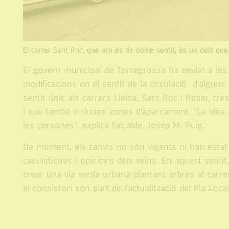
El carrer Sant Roc, que ara és de doble sentit, és un dels que e
El govern municipal de Torregrossa ha enviat a les
modificacions en el sentit de la circulació d'algun
sentit únic als carrers Lleida, Sant Roc i Roser, t
i que també inclouen zones d'aparcament. "La idea é
les persones", explica l'alcalde, Josep M. Puig.
De moment, els canvis no són vigents ni han estat a
casuístiques i opinions dels veïns. En aquest sentit
crear una via verda urbana plantant arbres al carrer 
el consistori són part de l'actualització del Pla Loca