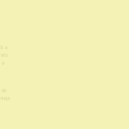
ió a
rets
 a
 de
nteja