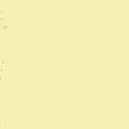
rà
om
itat
s
 les
 el
e,
a i