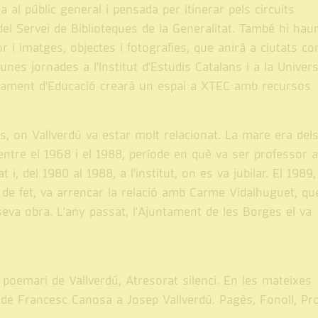
 al públic general i pensada per itinerar pels circuits
 del Servei de Biblioteques de la Generalitat. També hi hau
r i imatges, objectes i fotografies, que anirà a ciutats c
nes jornades a l'Institut d'Estudis Catalans i a la Univers
epartament d'Educació crearà un espai a XTEC amb recursos
, on Vallverdú va estar molt relacionat. La mare era del
entre el 1968 i el 1988, període en què va ser professor a
, del 1980 al 1988, a l'institut, on es va jubilar. El 1989,
 de fet, va arrencar la relació amb Carme Vidalhuguet, qu
seva obra. L'any passat, l'Ajuntament de les Borges el va
poemari de Vallverdú, Atresorat silenci. En les mateixes
ta de Francesc Canosa a Josep Vallverdú. Pagès, Fonoll, Pro