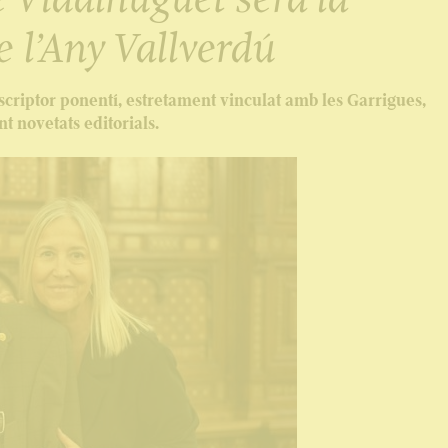
e l’Any Vallverdú
riptor ponentí, estretament vinculat amb les Garrigues,
t novetats editorials.