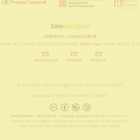
SOM
GARRIGUES
CONTACTE I LOCALITZACIÓ
Carrer nou, 2 25400 LES BORGES BLANQUES
Veure mapa
Telèfon: 973 14 24 2
Administració
Publicitat
Redacció
© Associació Cultural Garriguenca de Comunicacions (ACGC)
Nota legal
Politica de cookies
Crèdits
Reconeixement – No Comercial – Compartir Igual (by-nc-sa):
No es permet un ús
comercial de l’obra original ni de les possibles obres derivades, la distribució de les
quals s’ha de fer amb una llicència igual a la que regula l’obra original.