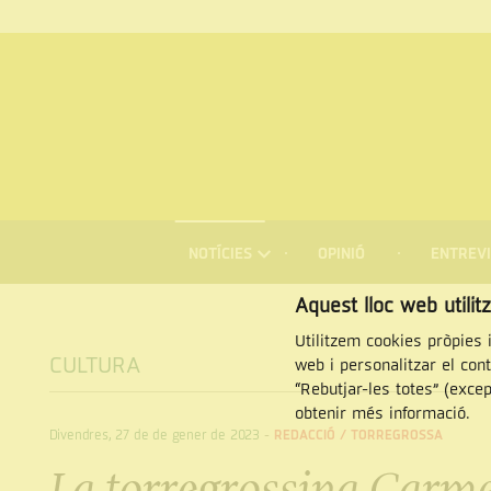
MENÚ
DE
NOTÍCIES
OPINIÓ
ENTREVI
NAVEGACIÓ
Cercar
Aquest lloc web utilit
Utilitzem cookies pròpies i
CULTURA
web i personalitzar el con
“Rebutjar-les totes” (exce
obtenir més informació.
Divendres, 27 de de gener de 2023
-
REDACCIÓ /
TORREGROSSA
La torregrossina Carme