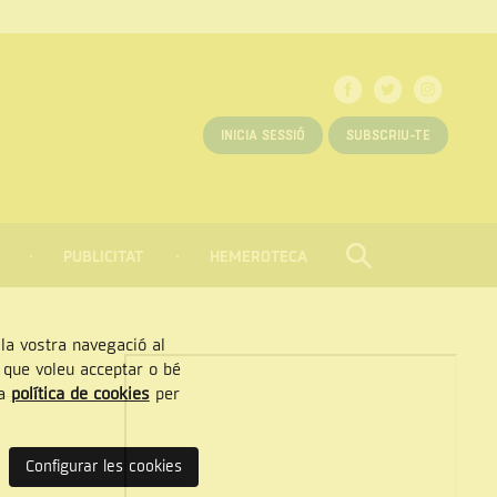
INICIA SESSIÓ
SUBSCRIU-TE
PUBLICITAT
HEMEROTECA
CERCAR
Tancar
, la vostra navegació al
” que voleu acceptar o bé
ra
política de cookies
per
Configurar les cookies