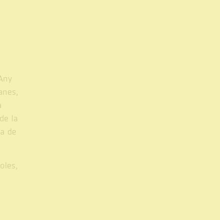
'Any
anes,
a
de la
ia de
oles,