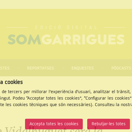
STES
REPORTATGES
ENQUESTES
PÒDCASTS
za cookies
 de tercers per millorar l’experiència d’usuari, analitzar el trànsit
tingut. Podeu “Acceptar totes les cookies”, “Configurar les cookies
pte les cookies tècniques que són necessàries). Consulteu la nost
CERCAR
Accepta totes les cookies
Rebutjar-les totes
 Vidalhuguet serà la