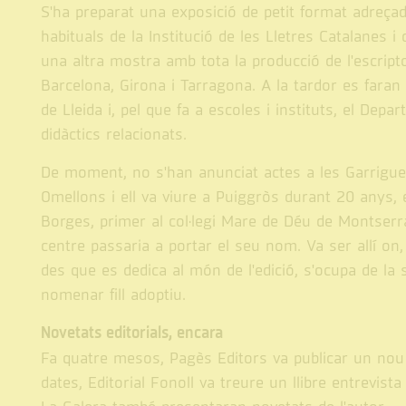
S'ha preparat una exposició de petit format adreçada
habituals de la Institució de les Lletres Catalanes i
una altra mostra amb tota la producció de l'escripto
Barcelona, Girona i Tarragona. A la tardor es faran u
de Lleida i, pel que fa a escoles i instituts, el D
didàctics relacionats.
De moment, no s'han anunciat actes a les Garrigues
Omellons i ell va viure a Puiggròs durant 20 anys, 
Borges, primer al col·legi Mare de Déu de Montserrat i
centre passaria a portar el seu nom. Va ser allí on,
des que es dedica al món de l'edició, s'ocupa de la 
nomenar fill adoptiu.
Novetats editorials, encara
Fa quatre mesos, Pagès Editors va publicar un nou 
dates, Editorial Fonoll va treure un llibre entrevis