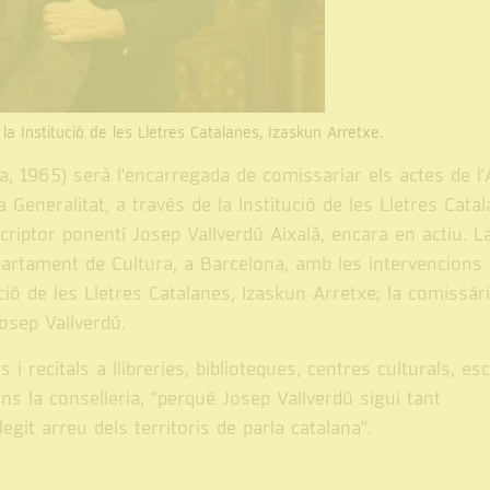
la Institució de les Lletres Catalanes, Izaskun Arretxe.
a, 1965) serà l'encarregada de comissariar els actes de l
Generalitat, a través de la Institució de les Lletres Catal
iptor ponentí Josep Vallverdú Aixalà, encara en actiu. L
rtament de Cultura, a Barcelona, amb les intervencions 
tució de les Lletres Catalanes, Izaskun Arretxe; la comissàr
osep Vallverdú.
i recitals a llibreries, biblioteques, centres culturals, esc
ons la conselleria, "perquè Josep Vallverdú sigui tant
it arreu dels territoris de parla catalana".