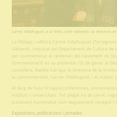
Carme Vidalhuguet, a la dreta, amb Vallverdú i la directora de 
La filòloga i editora Carme Vidalhuguet (Torregross
Vallverdú, impulsat pel Departament de Cultura de la 
per commemorar el centenari del naixement de l'escr
commemoració es va presentar l'11 de gener al Depa
consellera, Natàlia Garriga; la directora de la Insti
la commemoració, Carme Vidalhuguet, i el mateix J
Al llarg de l'any hi haurà conferències, presentacions 
instituts i universitats. Tot plegat ha de servir, seg
justament homenatjat com degudament conegut i lleg
Exposicions, publicacions i jornades