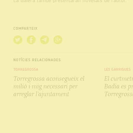
La Galera també presentaran novetats de l'autor.
COMPARTEIX
NOTÍCIES RELACIONADES
TORREGROSSA
LES GARRIGUES
Torregrossa aconsegueix el
El curtmet
milió i mig necessari per
Badia es pr
arreglar l’ajuntament
Torregross