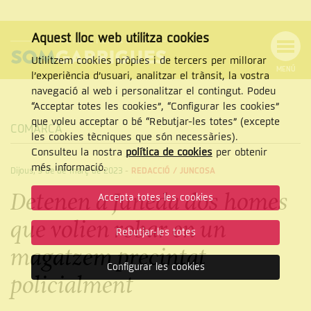
Aquest lloc web utilitza cookies
Utilitzem cookies pròpies i de tercers per millorar
MENÚ
l’experiència d’usuari, analitzar el trànsit, la vostra
MENÚ
Cercar
navegació al web i personalitzar el contingut. Podeu
DE
NAVEGACIÓ
Tanca
“Acceptar totes les cookies”, “Configurar les cookies”
que voleu acceptar o bé “Rebutjar-les totes” (excepte
COMARCA
les cookies tècniques que són necessàries).
Consulteu la nostra
política de cookies
per obtenir
CERCAR
més informació.
Dijous, 9 de de març de 2023
-
REDACCIÓ /
JUNCOSA
Detenen a Juneda dos homes
Accepta totes les cookies
que volien robar en un
Rebutjar-les totes
magatzem precintat
Configurar les cookies
policialment