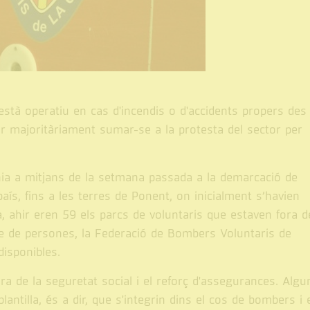
stà operatiu en cas d'incendis o d'accidents propers des
ar majoritàriament sumar-se a la protesta del sector per
nia a mitjans de la setmana passada a la demarcació de
aís, fins a les terres de Ponent, on inicialment s’havien
, ahir eren 59 els parcs de voluntaris que estaven fora d
re de persones, la Federació de Bombers Voluntaris de
 disponibles.
ra de la seguretat social i el reforç d'assegurances. Algu
plantilla, és a dir, que s'integrin dins el cos de bombers i 