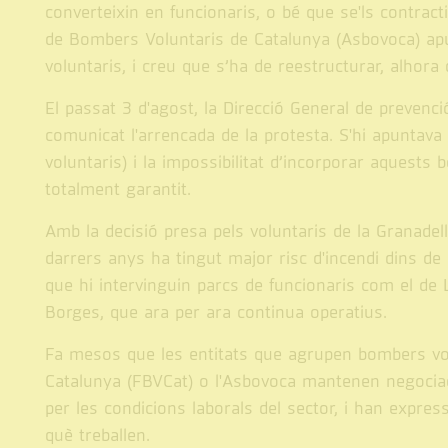
converteixin en funcionaris, o bé que se'ls contract
de Bombers Voluntaris de Catalunya (Asbovoca) apun
voluntaris, i creu que s’ha de reestructurar, alhora 
El passat 3 d'agost, la Direcció General de prevenc
comunicat l'arrencada de la protesta. S'hi apuntava 
voluntaris) i la impossibilitat d’incorporar aquest
totalment garantit.
Amb la decisió presa pels voluntaris de la Granadell
darrers anys ha tingut major risc d'incendi dins de
que hi intervinguin parcs de funcionaris com el de L
Borges, que ara per ara continua operatius.
Fa mesos que les entitats que agrupen bombers vo
Catalunya (FBVCat) o l'Asbovoca mantenen negociac
per les condicions laborals del sector, i han expre
què treballen.