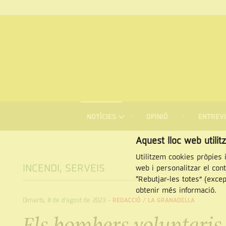
MENÚ
DE
NOTÍCIES
OPINIÓ
ENTREVI
NAVEGACIÓ
Cercar
Aquest lloc web utilit
Utilitzem cookies pròpies i
INCENDI
,
SERVEIS
web i personalitzar el con
“Rebutjar-les totes” (exce
obtenir més informació.
Dimarts, 8 de d’agost de 2023
-
REDACCIÓ /
LA GRANADELLA
Els bombers voluntaris