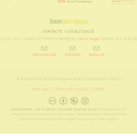
SOM
GARRIGUES
CONTACTE I LOCALITZACIÓ
Carrer nou, 2 25400 LES BORGES BLANQUES
Veure mapa
Telèfon: 973 14 24 2
Administració
Publicitat
Redacció
© Associació Cultural Garriguenca de Comunicacions (ACGC)
Nota legal
Politica de cookies
Crèdits
Reconeixement – No Comercial – Compartir Igual (by-nc-sa):
No es permet un ús
comercial de l’obra original ni de les possibles obres derivades, la distribució de les
quals s’ha de fer amb una llicència igual a la que regula l’obra original.