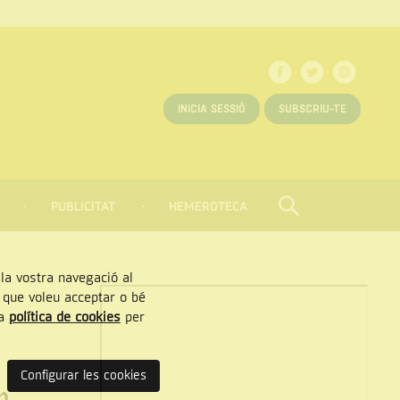
INICIA SESSIÓ
SUBSCRIU-TE
PUBLICITAT
HEMEROTECA
CERCAR
Tancar
, la vostra navegació al
” que voleu acceptar o bé
ra
política de cookies
per
Configurar les cookies
n