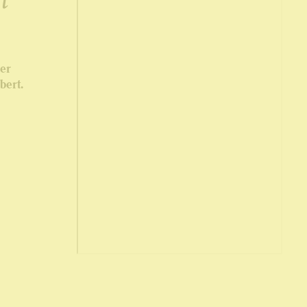
er
bert.