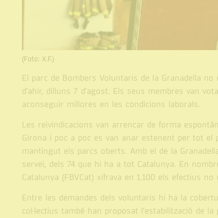
(Foto: X.F.)
El parc de Bombers Voluntaris de la Granadella no e
d'ahir, dilluns 7 d'agost. Els seus membres van vot
aconseguir millores en les condicions laborals.
Les reivindicacions van arrencar de forma espontà
Girona i poc a poc es van anar estenent per tot el p
mantingut els parcs oberts. Amb el de la Granadella
servei, dels 74 que hi ha a tot Catalunya. En nomb
Catalunya (FBVCat) xifrava en 1.100 els efectius no
Entre les demandes dels voluntaris hi ha la cobertu
col·lectius també han proposat l'estabilització de la 