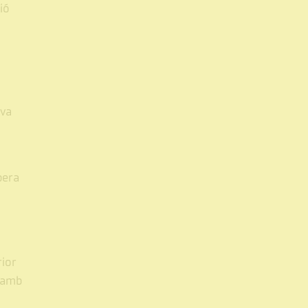
ió
ava
pera
ior
s amb