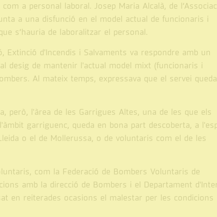
i com a personal laboral. Josep Maria Alcalà, de l’Associac
ta a una disfunció en el model actual de funcionaris i
que s’hauria de laboralitzar el personal.
ió, Extinció d'Incendis i Salvaments va respondre amb un
al desig de mantenir l'actual model mixt (funcionaris i
s bombers. Al mateix temps, expressava que el servei qued
a, però, l'àrea de les Garrigues Altes, una de les que els
 l'àmbit garriguenc, queda en bona part descoberta, a l'es
leida o el de Mollerussa, o de voluntaris com el de les
luntaris, com la Federació de Bombers Voluntaris de
ions amb la direcció de Bombers i el Departament d'Inter
ssat en reiterades ocasions el malestar per les condicion