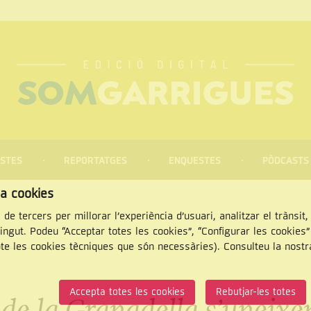
STES
REPORTATGES
ENQUESTES
PÒDCASTS
za cookies
 de tercers per millorar l’experiència d’usuari, analitzar el trànsit
tingut. Podeu “Acceptar totes les cookies”, “Configurar les cookies
pte les cookies tècniques que són necessàries). Consulteu la nost
CERCAR
Accepta totes les cookies
Rebutjar-les totes
 de la Granadella s’uneixe