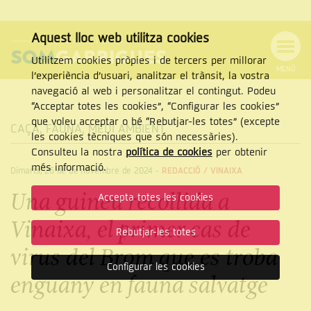
Aquest lloc web utilitza cookies
Utilitzem cookies pròpies i de tercers per millorar
MENÚ
l’experiència d’usuari, analitzar el trànsit, la vostra
MENÚ
Cercar
navegació al web i personalitzar el contingut. Podeu
DE
NAVEGACIÓ
Tanca
“Acceptar totes les cookies”, “Configurar les cookies”
que voleu acceptar o bé “Rebutjar-les totes” (excepte
CAÇA
,
FAUNA
,
MEDI AMBIENT
les cookies tècniques que són necessàries).
Consulteu la nostra
política de cookies
per obtenir
CERCAR
més informació.
Dimarts, 26 de de novembre de 2024
-
REDACCIÓ /
VINAIXA
Una guineu recollida a
Accepta totes les cookies
Vinaixa, el primer cas de
Rebutjar-les totes
virus del Brom que es troba
Configurar les cookies
enguany en fauna salvatge