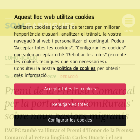
Aquest lloc web utilitza cookies
Utilitzem cookies pròpies i de tercers per millorar
MENÚ
l’experiència d’usuari, analitzar el trànsit, la vostra
MENÚ
Cercar
navegació al web i personalitzar el contingut. Podeu
DE
NAVEGACIÓ
Tanca
“Acceptar totes les cookies”, “Configurar les cookies”
que voleu acceptar o bé “Rebutjar-les totes” (excepte
COMUNICACIÓ
les cookies tècniques que són necessàries).
Consulteu la nostra
política de cookies
per obtenir
CERCAR
més informació.
Dimarts, 2 de de juny de 2026
-
REDACCIÓ
Premi de la Premsa Comarcal
Accepta totes les cookies
per la portada de ‘SomRurals’
Rebutjar-les totes
sobre nous pastors migrants
Configurar les cookies
L'ACPC també va lliurar el Premi d'Honor de la Premsa
Comarcal al veterà lingüista Carles Duarte i el seu