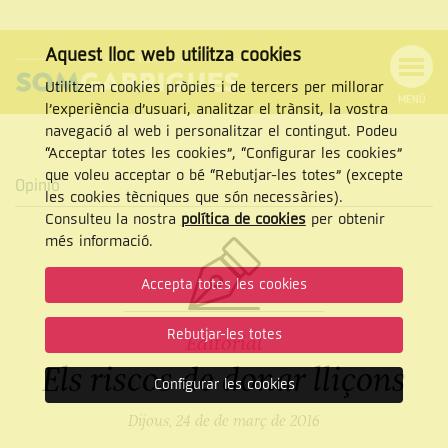
Aquest lloc web utilitza cookies
Utilitzem cookies pròpies i de tercers per millorar
MENÚ
l’experiència d’usuari, analitzar el trànsit, la vostra
MENÚ
Cercar
navegació al web i personalitzar el contingut. Podeu
DE
NAVEGACIÓ
Tanca
“Acceptar totes les cookies”, “Configurar les cookies”
que voleu acceptar o bé “Rebutjar-les totes” (excepte
Opinió
les cookies tècniques que són necessàries).
Consulteu la nostra
política de cookies
per obtenir
CERCAR
més informació.
Accepta totes les cookies
Rebutjar-les totes
Editorial
Els riscos de donar lliçons
Configurar les cookies
Dijous, 24 de de març de 2016