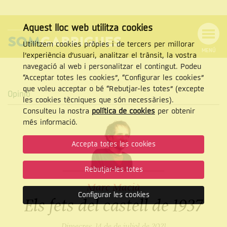
Aquest lloc web utilitza cookies
Utilitzem cookies pròpies i de tercers per millorar
MENÚ
l’experiència d’usuari, analitzar el trànsit, la vostra
MENÚ
Cercar
navegació al web i personalitzar el contingut. Podeu
DE
NAVEGACIÓ
Tanca
“Acceptar totes les cookies”, “Configurar les cookies”
que voleu acceptar o bé “Rebutjar-les totes” (excepte
Opinió
les cookies tècniques que són necessàries).
Consulteu la nostra
política de cookies
per obtenir
CERCAR
més informació.
Accepta totes les cookies
Rebutjar-les totes
Marc Macià
Configurar les cookies
Els fets del castell de 1937
Dimecres, 14 de de juliol de 2021