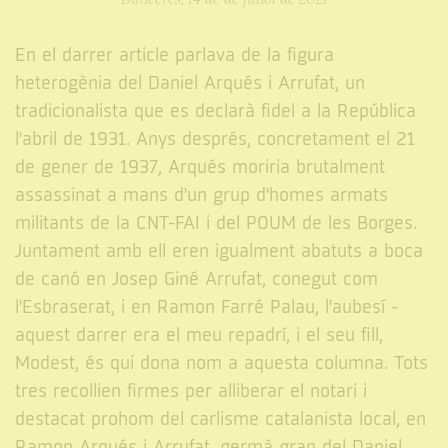
En el darrer article parlava de la figura
heterogènia del Daniel Arqués i Arrufat, un
tradicionalista que es declarà fidel a la República
l'abril de 1931. Anys després, concretament el 21
de gener de 1937, Arqués moriria brutalment
assassinat a mans d'un grup d'homes armats
militants de la CNT-FAI i del POUM de les Borges.
Juntament amb ell eren igualment abatuts a boca
de canó en Josep Giné Arrufat, conegut com
l'Esbraserat, i en Ramon Farré Palau, l'aubesí -
aquest darrer era el meu repadrí, i el seu fill,
Modest, és qui dona nom a aquesta columna. Tots
tres recollien firmes per alliberar el notari i
destacat prohom del carlisme catalanista local, en
Ramon Arqués i Arrufat, germà gran del Daniel.