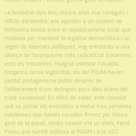
La brutalitat dels fets, durant anys mal coneguts i
difícils d'entendre, ens apunten a un context de
fortíssima tensió entre el republicanisme local, que
maldava per mantenir la legalitat democràtica i un
règim de llibertats polítiques, mig enfrontats a una
aliança de l'anarquisme més radicalitzat juntament
amb els trotskistes. Malgrat ostentar l'alcaldia
borgenca sense legitimitat, els del POUM havien
perdut protagonisme polític després de
l'alliberament d'uns detinguts pocs dies abans del
triple assassinat. És difícil de saber amb claredat
què va portar els executors a matar tres persones
indefenses que només recollien firmes per treure
gent de la presó, oimés havent-n'hi un d'ells, Farré
Palau, que també militava al POUM i a la UGT.