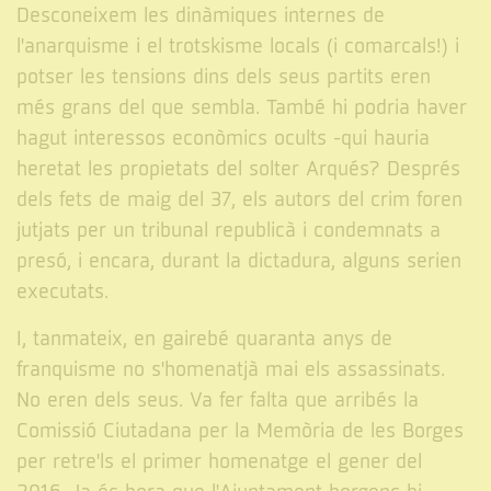
Desconeixem les dinàmiques internes de
l'anarquisme i el trotskisme locals (i comarcals!) i
potser les tensions dins dels seus partits eren
més grans del que sembla. També hi podria haver
hagut interessos econòmics ocults -qui hauria
heretat les propietats del solter Arqués? Després
dels fets de maig del 37, els autors del crim foren
jutjats per un tribunal republicà i condemnats a
presó, i encara, durant la dictadura, alguns serien
executats.
I, tanmateix, en gairebé quaranta anys de
franquisme no s'homenatjà mai els assassinats.
No eren dels seus. Va fer falta que arribés la
Comissió Ciutadana per la Memòria de les Borges
per retre'ls el primer homenatge el gener del