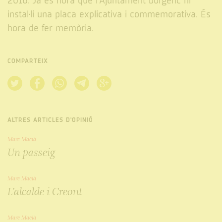
2016. Ja és hora que l'Ajuntament borgenc hi
instal·li una placa explicativa i commemorativa. És
hora de fer memòria.
COMPARTEIX
ALTRES ARTICLES D'OPINIÓ
Marc Macià
Un passeig
Marc Macià
L’alcalde i Creont
Marc Macià