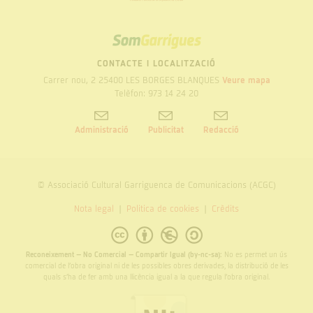
SOM
GARRIGUES
CONTACTE I LOCALITZACIÓ
Carrer nou, 2 25400 LES BORGES BLANQUES
Veure mapa
Telèfon: 973 14 24 20
Administració
Publicitat
Redacció
© Associació Cultural Garriguenca de Comunicacions (ACGC)
Nota legal
Politica de cookies
Crèdits
Reconeixement – No Comercial – Compartir Igual (by-nc-sa):
No es permet un ús
comercial de l’obra original ni de les possibles obres derivades, la distribució de les
quals s’ha de fer amb una llicència igual a la que regula l’obra original.