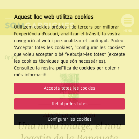
Aquest lloc web utilitza cookies
Utilitzem cookies pròpies i de tercers per millorar
MENÚ
l’experiència d’usuari, analitzar el trànsit, la vostra
MENÚ
Cercar
navegació al web i personalitzar el contingut. Podeu
DE
NAVEGACIÓ
Tanca
“Acceptar totes les cookies”, “Configurar les cookies”
que voleu acceptar o bé “Rebutjar-les totes” (excepte
Opinió
les cookies tècniques que són necessàries).
Consulteu la nostra
política de cookies
per obtenir
CERCAR
més informació.
Accepta totes les cookies
Rebutjar-les totes
ADPN La Banqueta
Configurar les cookies
Una nova imatge, el nou
logotip de la Banqueta