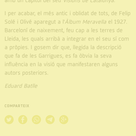
amb un capítol del seu
Visions de Catalunya
.
I per acabar, el més antic i oblidat de tots, de Felip
Solé i Olivé aparegut a l'
Àlbum Meravella
el 1927.
Barceloní de naixement, feu cap a les terres de
Lleida, les quals arribà a integrar en el seu sí com
a pròpies. I gosem dir que, llegida la descripció
que fa de les Garrigues, es fa òbvia la seva
influència en la visió que manifestaren alguns
autors posteriors.
Eduard Batlle
COMPARTEIX