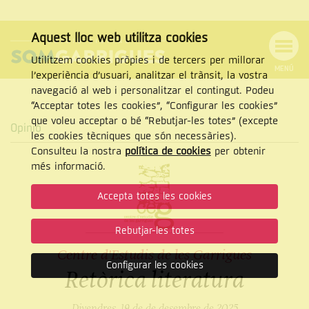
Aquest lloc web utilitza cookies
Utilitzem cookies pròpies i de tercers per millorar
MENÚ
l’experiència d’usuari, analitzar el trànsit, la vostra
MENÚ
Cercar
navegació al web i personalitzar el contingut. Podeu
DE
NAVEGACIÓ
Tanca
“Acceptar totes les cookies”, “Configurar les cookies”
que voleu acceptar o bé “Rebutjar-les totes” (excepte
Opinió
les cookies tècniques que són necessàries).
Consulteu la nostra
política de cookies
per obtenir
CERCAR
més informació.
Accepta totes les cookies
Rebutjar-les totes
Centre d'Estudis de les Garrigues
Configurar les cookies
Retòrica literatura
Divendres, 19 de de desembre de 2025