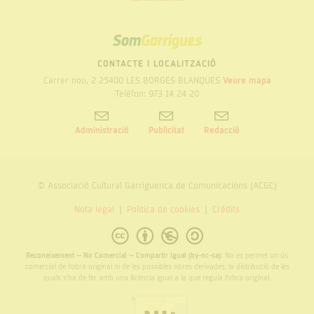
SOM
GARRIGUES
CONTACTE I LOCALITZACIÓ
Carrer nou, 2 25400 LES BORGES BLANQUES
Veure mapa
Telèfon: 973 14 24 20
Administració
Publicitat
Redacció
© Associació Cultural Garriguenca de Comunicacions (ACGC)
Nota legal
Politica de cookies
Crèdits
Reconeixement – No Comercial – Compartir Igual (by-nc-sa):
No es permet un ús
comercial de l’obra original ni de les possibles obres derivades, la distribució de les
quals s’ha de fer amb una llicència igual a la que regula l’obra original.