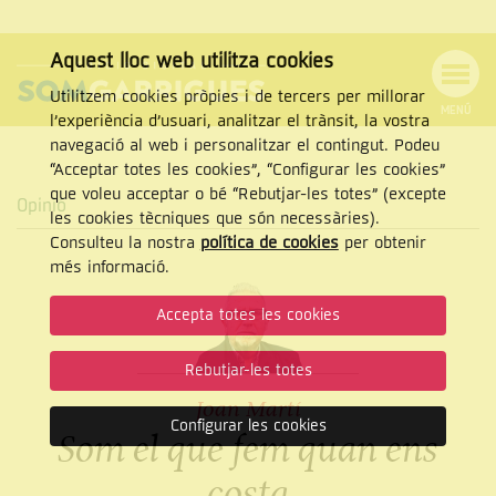
Aquest lloc web utilitza cookies
Utilitzem cookies pròpies i de tercers per millorar
MENÚ
l’experiència d’usuari, analitzar el trànsit, la vostra
MENÚ
Cercar
navegació al web i personalitzar el contingut. Podeu
DE
NAVEGACIÓ
Tanca
“Acceptar totes les cookies”, “Configurar les cookies”
que voleu acceptar o bé “Rebutjar-les totes” (excepte
Opinió
les cookies tècniques que són necessàries).
Consulteu la nostra
política de cookies
per obtenir
CERCAR
més informació.
Accepta totes les cookies
Rebutjar-les totes
Joan Martí
Configurar les cookies
Som el que fem quan ens
costa