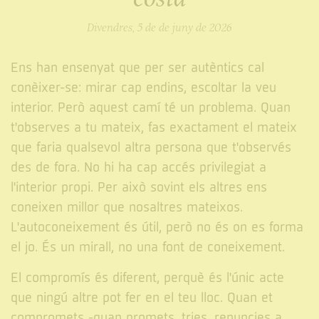
Divendres, 5 de de juny de 2026
Ens han ensenyat que per ser autèntics cal
conèixer-se: mirar cap endins, escoltar la veu
interior. Però aquest camí té un problema. Quan
t'observes a tu mateix, fas exactament el mateix
que faria qualsevol altra persona que t'observés
des de fora. No hi ha cap accés privilegiat a
l'interior propi. Per això sovint els altres ens
coneixen millor que nosaltres mateixos.
L'autoconeixement és útil, però no és on es forma
el jo. És un mirall, no una font de coneixement.
El compromís és diferent, perquè és l'únic acte
que ningú altre pot fer en el teu lloc. Quan et
compromets -quan promets, tries, renuncies a