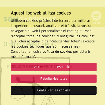
Aquest lloc web utilitza cookies
Utilitzem cookies pròpies i de tercers per millorar
MENÚ
l’experiència d’usuari, analitzar el trànsit, la vostra
MENÚ
Cercar
navegació al web i personalitzar el contingut. Podeu
DE
NAVEGACIÓ
Tanca
“Acceptar totes les cookies”, “Configurar les cookies”
que voleu acceptar o bé “Rebutjar-les totes” (excepte
Opinió
> Pako Pera
les cookies tècniques que són necessàries).
Consulteu la nostra
política de cookies
per obtenir
CERCAR
més informació.
Accepta totes les cookies
Rebutjar-les totes
Configurar les cookies