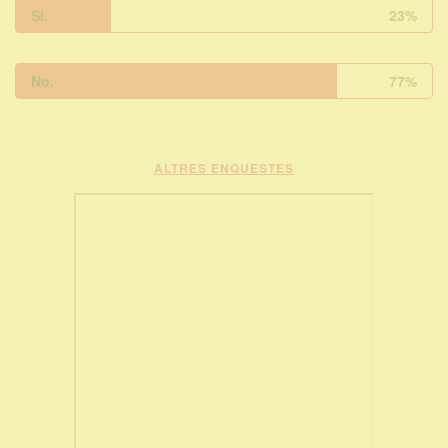
Sí.
23%
No.
77%
ALTRES ENQUESTES