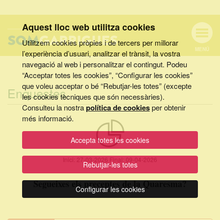
Aquest lloc web utilitza cookies
Utilitzem cookies pròpies i de tercers per millorar
MENÚ
l’experiència d’usuari, analitzar el trànsit, la vostra
MENÚ
Cercar
navegació al web i personalitzar el contingut. Podeu
DE
NAVEGACIÓ
Tanca
“Acceptar totes les cookies”, “Configurar les cookies”
que voleu acceptar o bé “Rebutjar-les totes” (excepte
Enquestes
les cookies tècniques que són necessàries).
Consulteu la nostra
política de cookies
per obtenir
CERCAR
més informació.
Accepta totes les cookies
Inici:
27-03-2026
Final:
09-04-2026
Rebutjar-les totes
Segueixes els preceptes de la Quaresma?
Configurar les cookies