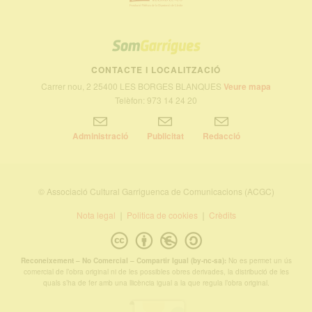
SOM
GARRIGUES
CONTACTE I LOCALITZACIÓ
Carrer nou, 2 25400 LES BORGES BLANQUES
Veure mapa
Telèfon: 973 14 24 20
Administració
Publicitat
Redacció
© Associació Cultural Garriguenca de Comunicacions (ACGC)
Nota legal
Politica de cookies
Crèdits
Reconeixement – No Comercial – Compartir Igual (by-nc-sa):
No es permet un ús
comercial de l’obra original ni de les possibles obres derivades, la distribució de les
quals s’ha de fer amb una llicència igual a la que regula l’obra original.