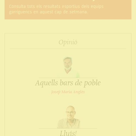
Consulta tots els resultats esportius dels equips
garriguencs en aquest cap de setmana.
Opinió
Aquells bars de poble
Josep Maria Anglès
Lluís!