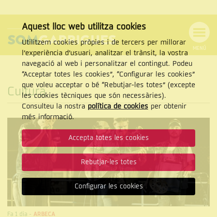
Aquest lloc web utilitza cookies
Utilitzem cookies pròpies i de tercers per millorar
MENÚ
l’experiència d’usuari, analitzar el trànsit, la vostra
MENÚ
Cercar
navegació al web i personalitzar el contingut. Podeu
DE
NAVEGACIÓ
Tanca
“Acceptar totes les cookies”, “Configurar les cookies”
que voleu acceptar o bé “Rebutjar-les totes” (excepte
Cultura
les cookies tècniques que són necessàries).
Consulteu la nostra
política de cookies
per obtenir
CERCAR
més informació.
Accepta totes les cookies
Rebutjar-les totes
Configurar les cookies
Fa 1 dia
-
ARBECA