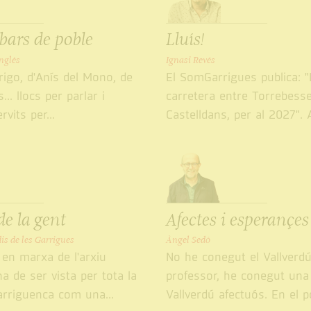
 bars de poble
Lluís!
nglès
Ignasi Revés
rigo, d'Anís del Mono, de
El SomGarrigues publica: "
... llocs per parlar i
carretera entre Torrebesse
rvits per...
Castelldans, per al 2027". Al
de la gent
Afectes i esperançes
is de les Garrigues
Àngel Sedó
en marxa de l'arxiu
No he conegut el Vallverd
a de ser vista per tota la
professor, he conegut una
arriguenca com una...
Vallverdú afectuós. En el p