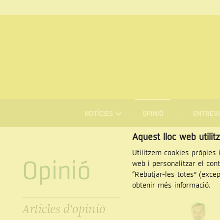
MENÚ
DE
NOTÍCIES
OPINIÓ
ENTREVI
NAVEGACIÓ
Cercar
Aquest lloc web utilit
Utilitzem cookies pròpies i
Opinió
web i personalitzar el con
“Rebutjar-les totes” (exce
obtenir més informació.
Articles d'opinió