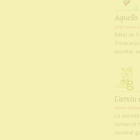
Aquells
Josep Maria A
Rètol de F
Trinaranjus
escoltar se
L’arxiu 
Centre d'Estud
La posada 
comarcal h
societat g