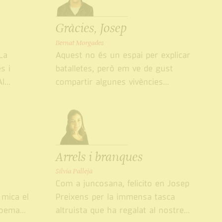
Gràcies, Josep
Bernat Morgades
La
Aquest no és un espai per explicar
s i
batalletes, però em ve de gust
...
compartir algunes vivències...
Arrels i branques
Sílvia Pallejà
ú
Com a juncosana, felicito en Josep
 mica el
Preixens per la immensa tasca
oema...
altruista que ha regalat al nostre...