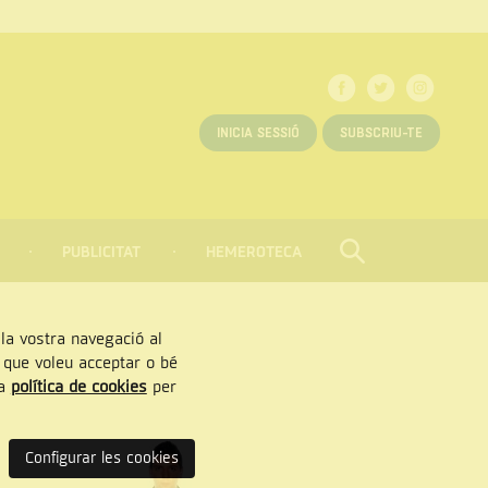
INICIA SESSIÓ
SUBSCRIU-TE
PUBLICITAT
HEMEROTECA
CERCAR
Tancar
, la vostra navegació al
” que voleu acceptar o bé
ra
política de cookies
per
Configurar les cookies