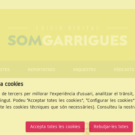
STES
REPORTATGES
ENQUESTES
PÒDCASTS
za cookies
 de tercers per millorar l’experiència d’usuari, analitzar el trànsit
tingut. Podeu “Acceptar totes les cookies”, “Configurar les cookies
pte les cookies tècniques que són necessàries). Consulteu la nost
CERCAR
Accepta totes les cookies
Rebutjar-les totes