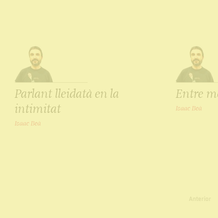
Parlant lleidatà en la
Entre mèr
intimitat
Isaac Beà
Isaac Beà
Anterior