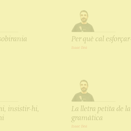
sobirania
Per què cal esforçar
Isaac Beà
hi, insistir-hi,
La lletra petita de la
hi
gramàtica
Isaac Beà