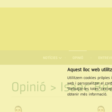
MENÚ
DE
NOTÍCIES
OPINIÓ
ENTREVI
NAVEGACIÓ
Cercar
Aquest lloc web utilit
Utilitzem cookies pròpies i
Opinió
> Isaac Be
web i personalitzar el con
“Rebutjar-les totes” (exce
obtenir més informació.