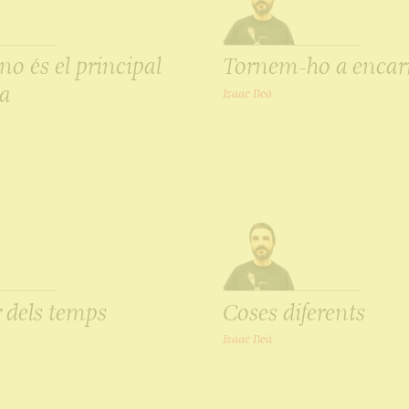
no és el principal
Tornem-ho a encarr
a
Isaac Beà
r dels temps
Coses diferents
Isaac Beà