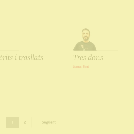
its i trasllats
Tres dons
Isaac Beà
1
2
Següent