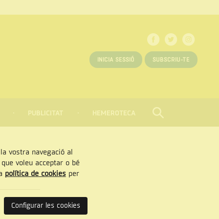
INICIA SESSIÓ
SUBSCRIU-TE
PUBLICITAT
HEMEROTECA
CERCAR
Tancar
, la vostra navegació al
” que voleu acceptar o bé
ra
política de cookies
per
Configurar les cookies