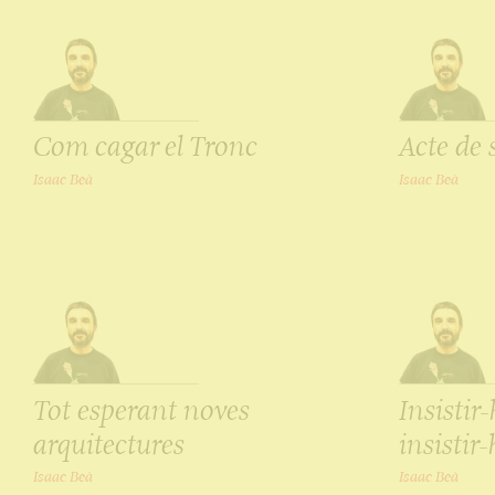
Com cagar el Tronc
Acte de 
Isaac Beà
Isaac Beà
Tot esperant noves
Insistir-
arquitectures
insistir-
Isaac Beà
Isaac Beà