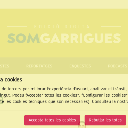
STES
REPORTATGES
ENQUESTES
PÒDCASTS
za cookies
 de tercers per millorar l’experiència d’usuari, analitzar el trànsit
à
tingut. Podeu “Acceptar totes les cookies”, “Configurar les cookies
pte les cookies tècniques que són necessàries). Consulteu la nost
CERCAR
Accepta totes les cookies
Rebutjar-les totes