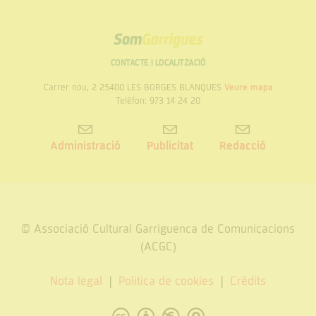
de
Ilerdencs
la
Presidència
Som
Garrigues
CONTACTE I LOCALITZACIÓ
Carrer nou, 2 25400 LES BORGES BLANQUES
Veure mapa
Telèfon: 973 14 24 20
Administració
Publicitat
Redacció
© Associació Cultural Garriguenca de Comunicacions
(ACGC)
Nota legal
Politica de cookies
Crèdits