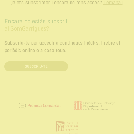
Ja ets subscriptor i encara no tens accés?
Demana'l
Encara no estàs subscrit
al SomGarrigues?
Subscriu-te per accedir a continguts inèdits, i rebre el
periòdic online o a casa teua.
SUBSCRIU-TE
Generalitat
Premsa
de
Comarcal
Catalunya.
Institut
Departament
d'Estudis