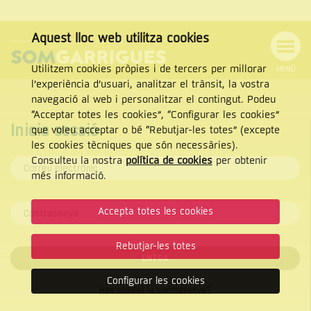
Aquest lloc web utilitza cookies
Utilitzem cookies pròpies i de tercers per millorar
MENÚ
l’experiència d’usuari, analitzar el trànsit, la vostra
Menú
Cercar
navegació al web i personalitzar el contingut. Podeu
Tanca
de
“Acceptar totes les cookies”, “Configurar les cookies”
navegació
Inicia sessió
que voleu acceptar o bé “Rebutjar-les totes” (excepte
les cookies tècniques que són necessàries).
Consulteu la nostra
política de cookies
per obtenir
CERCAR
més informació.
Accepta totes les cookies
Rebutjar-les totes
ENTRA
Configurar les cookies
Has oblidat la contrasenya?