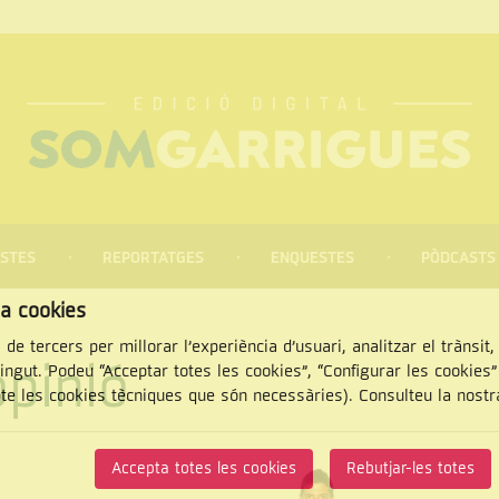
STES
REPORTATGES
ENQUESTES
PÒDCASTS
za cookies
 de tercers per millorar l’experiència d’usuari, analitzar el trànsit
opinió
tingut. Podeu “Acceptar totes les cookies”, “Configurar les cookies
pte les cookies tècniques que són necessàries). Consulteu la nost
CERCAR
Accepta totes les cookies
Rebutjar-les totes