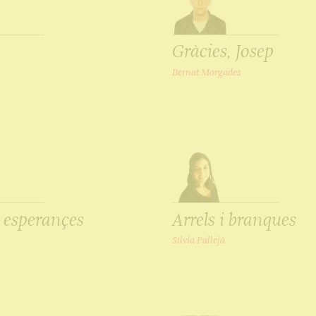
Gràcies, Josep
Bernat Morgades
i esperançes
Arrels i branques
Sílvia Pallejà