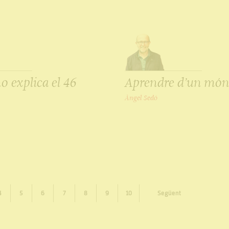
o explica el 46
Aprendre d’un mó
Àngel Sedó
4
5
6
7
8
9
10
Següent