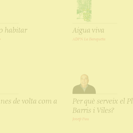
o habitar
Aigua viva
o
ADPN La Banqueta
nes de volta com a
Per què serveix el P
Barris i Viles?
Josep Pau