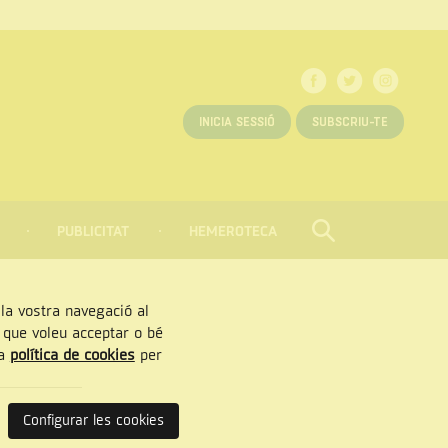
INICIA SESSIÓ
SUBSCRIU-TE
PUBLICITAT
HEMEROTECA
CERCAR
Tancar
, la vostra navegació al
” que voleu acceptar o bé
ra
política de cookies
per
Configurar les cookies