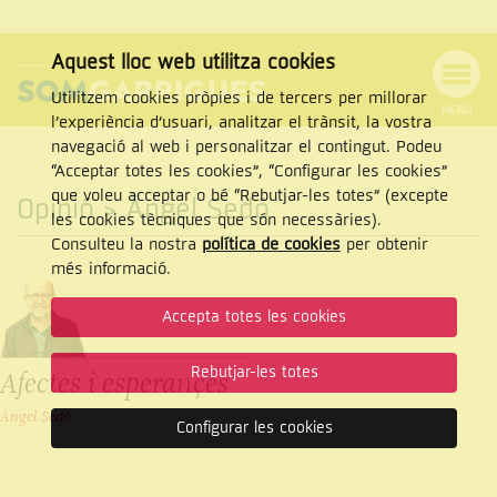
Aquest lloc web utilitza cookies
Utilitzem cookies pròpies i de tercers per millorar
MENÚ
l’experiència d’usuari, analitzar el trànsit, la vostra
MENÚ
Cercar
navegació al web i personalitzar el contingut. Podeu
DE
NAVEGACIÓ
Tanca
“Acceptar totes les cookies”, “Configurar les cookies”
que voleu acceptar o bé “Rebutjar-les totes” (excepte
Opinió
> Àngel Sedó
les cookies tècniques que són necessàries).
Consulteu la nostra
política de cookies
per obtenir
CERCAR
més informació.
Accepta totes les cookies
Rebutjar-les totes
Afectes i esperançes
Àngel Sedó
Configurar les cookies