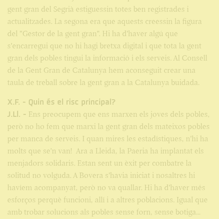
gent gran del Segrià estiguessin totes ben registrades i
actualitzades. La segona era que aquests creessin la figura
del "Gestor de la gent gran". Hi ha d'haver algú que
s'encarregui que no hi hagi bretxa digital i que tota la gent
gran dels pobles tingui la informació i els serveis. Al Consell
de la Gent Gran de Catalunya hem aconseguit crear una
taula de treball sobre la gent gran a la Catalunya buidada.
X.F. - Quin és el risc principal?
J.Ll. -
Ens preocupem que ens marxen els joves dels pobles,
però no ho fem que marxi la gent gran dels mateixos pobles
per manca de serveis. I quan mires les estadístiques, n'hi ha
molts que se'n van! Ara a Lleida, la Paeria ha implantat els
menjadors solidaris. Estan sent un èxit per combatre la
solitud no volguda. A Bovera s'havia iniciat i nosaltres hi
havíem acompanyat, però no va quallar. Hi ha d'haver més
esforços perquè funcioni, allí i a altres poblacions. Igual que
amb trobar solucions als pobles sense forn, sense botiga...