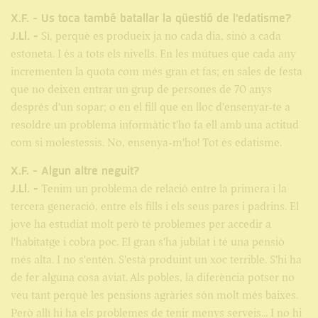
X.F. - Us toca també batallar la qüestió de l'edatisme?
J.Ll. -
Sí, perquè es produeix ja no cada dia, sinó a cada
estoneta. I és a tots els nivells. En les mútues que cada any
incrementen la quota com més gran et fas; en sales de festa
que no deixen entrar un grup de persones de 70 anys
després d'un sopar; o en el fill que en lloc d'ensenyar-te a
resoldre un problema informàtic t'ho fa ell amb una actitud
com si molestessis. No, ensenya-m'ho! Tot és edatisme.
X.F. - Algun altre neguit?
J.Ll. -
Tenim un problema de relació entre la primera i la
tercera generació, entre els fills i els seus pares i padrins. El
jove ha estudiat molt però té problemes per accedir a
l'habitatge i cobra poc. El gran s'ha jubilat i té una pensió
més alta. I no s'entén. S'està produint un xoc terrible. S'hi ha
de fer alguna cosa aviat. Als pobles, la diferència potser no
veu tant perquè les pensions agràries són molt més baixes.
Però allí hi ha els problemes de tenir menys serveis... I no hi