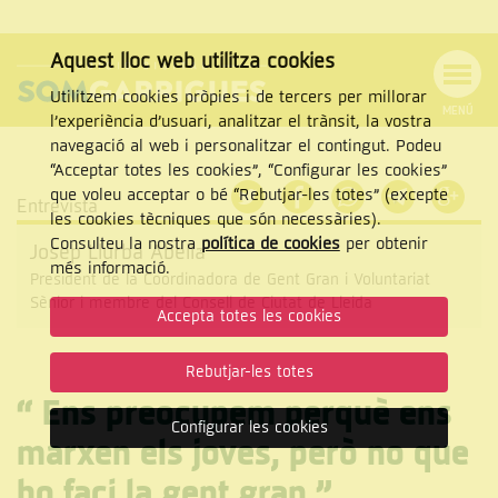
Aquest lloc web utilitza cookies
Utilitzem cookies pròpies i de tercers per millorar
MENÚ
l’experiència d’usuari, analitzar el trànsit, la vostra
MENÚ
Cercar
navegació al web i personalitzar el contingut. Podeu
DE
NAVEGACIÓ
Tanca
“Acceptar totes les cookies”, “Configurar les cookies”
que voleu acceptar o bé “Rebutjar-les totes” (excepte
Entrevista
les cookies tècniques que són necessàries).
Consulteu la nostra
política de cookies
per obtenir
Josep Llurba Abella
CERCAR
més informació.
President de la Coordinadora de Gent Gran i Voluntariat
Sènior i membre del Consell de Ciutat de Lleida
Accepta totes les cookies
Rebutjar-les totes
“
Ens preocupem perquè ens
Configurar les cookies
marxen els joves, però no que
ho faci la gent gran
”