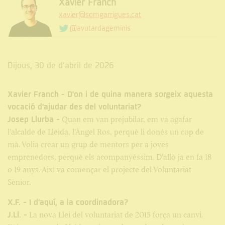
Xavier Franch
xavier@somgarrigues.cat
@avutardageminis
Dijous, 30 de d’abril de 2026
Xavier Franch - D'on i de quina manera sorgeix aquesta
vocació d'ajudar des del voluntariat?
Josep Llurba -
Quan em van prejubilar, em va agafar
l'alcalde de Lleida, l'Àngel Ros, perquè li donés un cop de
mà. Volia crear un grup de mentors per a joves
emprenedors, perquè els acompanyéssim. D'allò ja en fa 18
o 19 anys. Així va començar el projecte del Voluntariat
Sènior.
X.F. - I d'aquí, a la coordinadora?
J.Ll. -
La nova Llei del voluntariat de 2015 força un canvi.