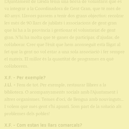
L'Ajuntament de Lleida tenia una borsa de voluntaris que es
va integrar a la Coordinadora de Gent Gran, que té més de
40 anys. Llavors passem a tenir dos grans objectius: recolzar
les més de 90 llars de jubilats i associacions de gent gran
que hi ha a la província i gestionar el voluntariat de gent
gran. N'hi ha molta que té ganes de participar, d'ajudar, de
col·laborar. Crec que l'èxit que hem aconseguit està lligat al
fet que la gent no vol estar a una sola associació i fer sempre
el mateix. El millor és la quantitat de programes en què
col·laborem.
X.F. - Per exemple?
J.Ll. -
Fem de tot. Per exemple, restaurar llibres a la
biblioteca. O acompanyaments socials amb l'Ajuntament i
altres organismes. Temes d'oci, de llengua amb nouvinguts...
I volem que més gent s'hi apunti. Som part de la solució als
problemes dels pobles!
X.F. - Com estan les llars comarcals?