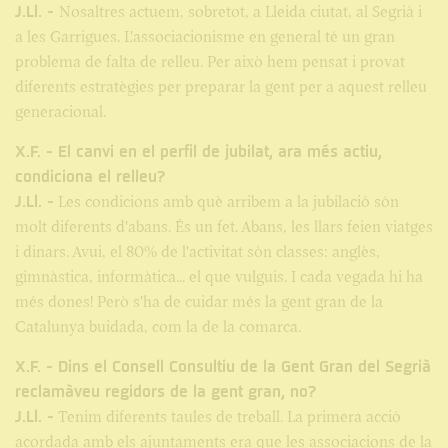
J.Ll. -
Nosaltres actuem, sobretot, a Lleida ciutat, al Segrià i
a les Garrigues. L'associacionisme en general té un gran
problema de falta de relleu. Per això hem pensat i provat
diferents estratègies per preparar la gent per a aquest relleu
generacional.
X.F. - El canvi en el perfil de jubilat, ara més actiu,
condiciona el relleu?
J.Ll. -
Les condicions amb què arribem a la jubilació són
molt diferents d'abans. És un fet. Abans, les llars feien viatges
i dinars. Avui, el 80% de l'activitat són classes: anglès,
gimnàstica, informàtica... el que vulguis. I cada vegada hi ha
més dones! Però s'ha de cuidar més la gent gran de la
Catalunya buidada, com la de la comarca.
X.F. - Dins el Consell Consultiu de la Gent Gran del Segrià
reclamàveu regidors de la gent gran, no?
J.Ll. -
Tenim diferents taules de treball. La primera acció
acordada amb els ajuntaments era que les associacions de la