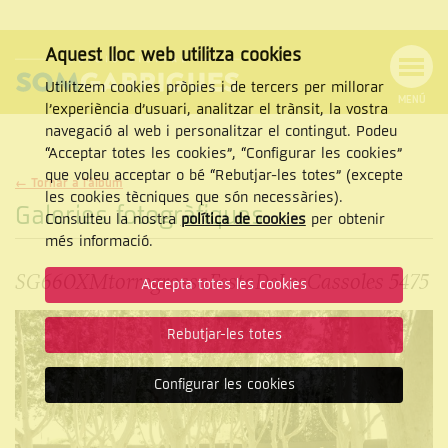
Aquest lloc web utilitza cookies
Utilitzem cookies pròpies i de tercers per millorar
MENÚ
l’experiència d’usuari, analitzar el trànsit, la vostra
MENÚ
Cercar
navegació al web i personalitzar el contingut. Podeu
DE
NAVEGACIÓ
Tanca
“Acceptar totes les cookies”, “Configurar les cookies”
que voleu acceptar o bé “Rebutjar-les totes” (excepte
← Tornar a l'àlbum
les cookies tècniques que són necessàries).
Galeries fotogràfiques
Consulteu la nostra
política de cookies
per obtenir
CERCAR
més informació.
SG660XMtorregrossaFestaDeLesCassoles 5475
Accepta totes les cookies
Rebutjar-les totes
Configurar les cookies