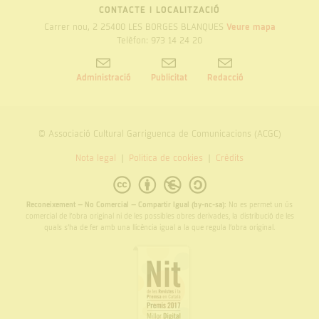
CONTACTE I LOCALITZACIÓ
Carrer nou, 2 25400 LES BORGES BLANQUES
Veure mapa
Telèfon: 973 14 24 20
Administració
Publicitat
Redacció
© Associació Cultural Garriguenca de Comunicacions (ACGC)
Nota legal
Politica de cookies
Crèdits
Reconeixement – No Comercial – Compartir Igual (by-nc-sa):
No es permet un ús
comercial de l’obra original ni de les possibles obres derivades, la distribució de les
quals s’ha de fer amb una llicència igual a la que regula l’obra original.