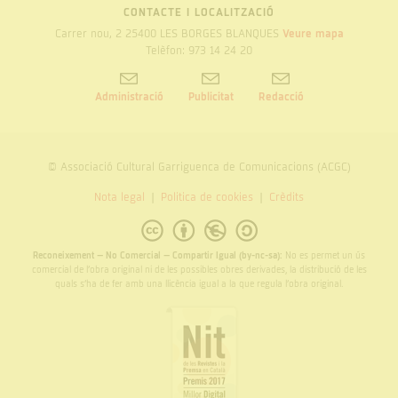
CONTACTE I LOCALITZACIÓ
Carrer nou, 2 25400 LES BORGES BLANQUES
Veure mapa
Telèfon: 973 14 24 20
Administració
Publicitat
Redacció
© Associació Cultural Garriguenca de Comunicacions (ACGC)
Nota legal
Politica de cookies
Crèdits
Reconeixement – No Comercial – Compartir Igual (by-nc-sa):
No es permet un ús
comercial de l’obra original ni de les possibles obres derivades, la distribució de les
quals s’ha de fer amb una llicència igual a la que regula l’obra original.