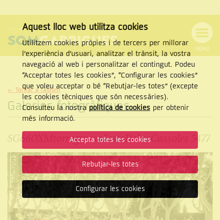
Aquest lloc web utilitza cookies
Utilitzem cookies pròpies i de tercers per millorar
MENÚ
l’experiència d’usuari, analitzar el trànsit, la vostra
MENÚ
Cercar
navegació al web i personalitzar el contingut. Podeu
DE
NAVEGACIÓ
Tanca
“Acceptar totes les cookies”, “Configurar les cookies”
que voleu acceptar o bé “Rebutjar-les totes” (excepte
← Tornar a l'àlbum
les cookies tècniques que són necessàries).
Galeries fotogràfiques
Consulteu la nostra
política de cookies
per obtenir
CERCAR
més informació.
SG660XMtorregrossaFestaDeLesCassoles 5477
Accepta totes les cookies
Rebutjar-les totes
Configurar les cookies