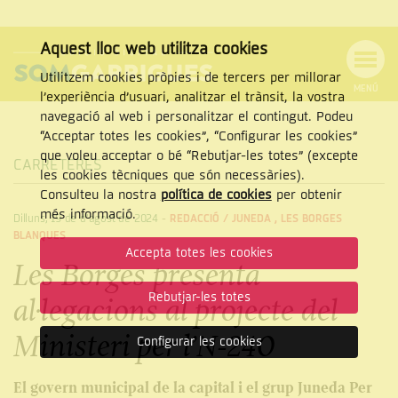
Aquest lloc web utilitza cookies
Utilitzem cookies pròpies i de tercers per millorar
MENÚ
l’experiència d’usuari, analitzar el trànsit, la vostra
MENÚ
Cercar
navegació al web i personalitzar el contingut. Podeu
DE
NAVEGACIÓ
Tanca
“Acceptar totes les cookies”, “Configurar les cookies”
que voleu acceptar o bé “Rebutjar-les totes” (excepte
CARRETERES
les cookies tècniques que són necessàries).
Consulteu la nostra
política de cookies
per obtenir
CERCAR
més informació.
Dilluns, 19 de d’agost de 2024
-
REDACCIÓ /
JUNEDA
,
LES BORGES
BLANQUES
Accepta totes les cookies
Les Borges presenta
Rebutjar-les totes
al·legacions al projecte del
Ministeri per l’N-240
Configurar les cookies
El govern municipal de la capital i el grup Juneda Per