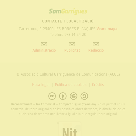
SOM
GARRIGUES
CONTACTE I LOCALITZACIÓ
Carrer nou, 2 25400 LES BORGES BLANQUES
Veure mapa
Telèfon: 973 14 24 20
Administració
Publicitat
Redacció
© Associació Cultural Garriguenca de Comunicacions (ACGC)
Nota legal
Politica de cookies
Crèdits
Reconeixement – No Comercial – Compartir Igual (by-nc-sa):
No es permet un ús
comercial de l’obra original ni de les possibles obres derivades, la distribució de les
quals s’ha de fer amb una llicència igual a la que regula l’obra original.