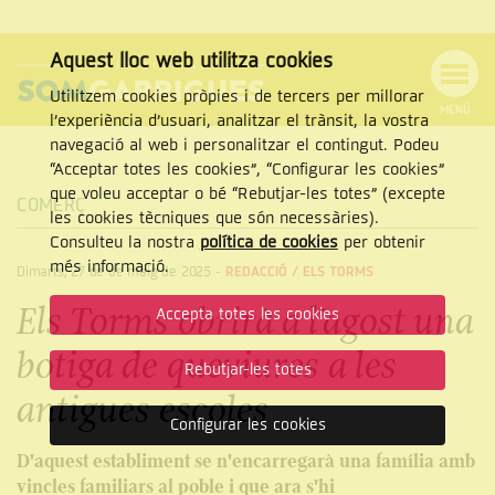
Aquest lloc web utilitza cookies
Utilitzem cookies pròpies i de tercers per millorar
MENÚ
l’experiència d’usuari, analitzar el trànsit, la vostra
MENÚ
Cercar
navegació al web i personalitzar el contingut. Podeu
DE
NAVEGACIÓ
Tanca
“Acceptar totes les cookies”, “Configurar les cookies”
que voleu acceptar o bé “Rebutjar-les totes” (excepte
COMERÇ
les cookies tècniques que són necessàries).
Consulteu la nostra
política de cookies
per obtenir
CERCAR
més informació.
Dimarts, 27 de de maig de 2025
-
REDACCIÓ /
ELS TORMS
Els Torms obrirà a l’agost una
Accepta totes les cookies
botiga de queviures a les
Rebutjar-les totes
antigues escoles
Configurar les cookies
D'aquest establiment se n'encarregarà una família amb
vincles familiars al poble i que ara s'hi