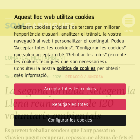
Aquest lloc web utilitza cookies
Utilitzem cookies pròpies i de tercers per millorar
MENÚ
l’experiència d’usuari, analitzar el trànsit, la vostra
MENÚ
Cercar
navegació al web i personalitzar el contingut. Podeu
DE
NAVEGACIÓ
Tanca
“Acceptar totes les cookies”, “Configurar les cookies”
que voleu acceptar o bé “Rebutjar-les totes” (excepte
COMARCA
,
MEDI AMBIENT
les cookies tècniques que són necessàries).
Consulteu la nostra
política de cookies
per obtenir
CERCAR
més informació.
Dimarts, 17 de de febrer de 2026
-
REDACCIÓ /
JUNCOSA
La segona jornada Netegem la
Accepta totes les cookies
Llena reunirà més de 120
Rebutjar-les totes
voluntaris ambientals
Configurar les cookies
Es preveu treballar senders que l’any passat no
s’havien pogut recuperar, repassar-ne alguns de fets el